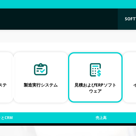
SOF
ネステ
製造実行システム
見積およびERPソフト
ウェア
とCRM
売上高