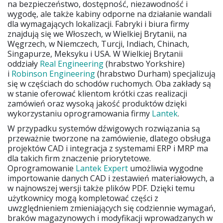
na bezpieczeństwo, dostępność, niezawodność i
wygodę, ale także kabiny odporne na działanie wandali
dla wymagających lokalizacji. Fabryki i biura firmy
znajdują się we Włoszech, w Wielkiej Brytanii, na
Węgrzech, w Niemczech, Turcji, Indiach, Chinach,
Singapurze, Meksyku i USA. W Wielkiej Brytanii
oddziały
Real Engineering
(hrabstwo Yorkshire)
i
Robinson Engineering
(hrabstwo Durham) specjalizują
się w częściach do schodów ruchomych. Oba zakłady są
w stanie oferować klientom krótki czas realizacji
zamówień oraz wysoką jakość produktów dzięki
wykorzystaniu oprogramowania firmy
Lantek
.
W przypadku systemów dźwigowych rozwiązania są
przeważnie tworzone na zamówienie, dlatego obsługa
projektów CAD i integracja z systemami ERP i MRP ma
dla takich firm znaczenie priorytetowe.
Oprogramowanie
Lantek Expert
umożliwia wygodne
importowanie danych CAD i zestawień materiałowych, a
w najnowszej wersji także plików PDF. Dzięki temu
użytkownicy mogą kompletować części z
uwzględnieniem zmieniających się codziennie wymagań,
braków magazynowych i modyfikacji wprowadzanych w