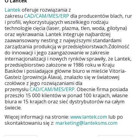
O Lantek
Lantek
oferuje rozwiązania z
zakresu
CAD/CAM/MES/ERP
dla producentów blach, rur
i profili, wykorzystujących wszelkiego rodzaju
technologie cięcia (laser, plazma, tlen, woda, gilotyna)
oraz wykrawania. Lantek integruje najbardziej
zaawansowany nesting z najwyższymi standardami
zarządzania produkcją w przedsiębiorstwach.Zdolność
do innowacji i jego zaangażowanie w zakresie
internacjonalizacji i nowych rynków sprawiły, że Lantek,
przedsiębiorstwo założone w 1986 roku w Kraju
Basków i posiadające główne biuro w mieście Vitoria-
Gasteiz (prowincja Álava), znalazło się w światowej
czołówce z jego rozwiązaniami dla
przemysłu
CAD/CAM/MES/ERP
. Obecnie firma posiada
przeszło 15 000 klientów w ponad 100 krajach, własne
biura w 15 krajach oraz sieć dystrybutorów na całym
świecie.
Więcej informacji na stronie:
www.lantek.com
lub po
skontaktowaniu się z:
marketing@lanteksms.com