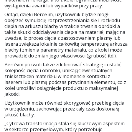
wystąpienia awarii lub wypadków przy pracy.
Odtąd, dzięki BeroSim, użytkownik będzie mógł
obejrzeć symulację rozprzestrzeniania się i rozkładu
ciepła na arkuszu blachy w trakcie trwania obróbki a
także skutki oddziaływania ciepła na materiał, mając na
uwadze, iż proces cięcia z zastosowaniem plazmy lub
lasera zwiększa lokalnie całkowitą temperaturę arkusza
blachy i zmienia parametry materiału, co z kolei może
prowadzić do zmian jego właściwości (grubość itd.).
BeroSim pozwoli także zdefiniować strategię i ustalić
kolejność cięcia i obróbki, unikając ewentualnych
zniekształceń materiału w momencie kontaktu z
laserem lub plazmą podczas przycinania elementu, co z
kolei umożliwi osiągnięcie produktu o maksymalnej
jakości.
Użytkownik może również skorygować przebieg cięcia
w urządzeniu, zachowując przez cały czas doskonałą
jakość blachy.
„Cyfrowa transformacja stała się kluczowym aspektem
w sektorze przemysłowym, który potrzebuje