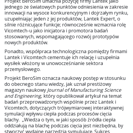
Projekt BeroSim umacnia pozycję firmy Lantek jako
jednego ze światowych punktów odniesienia w zakresie
innowacji na wysoce konkurencyjnym i dojrzałym rynku,
uzupełniając jeden z jej produktów, Lantek Expert, o
silnie różnicujące funkcje; równocześnie wzmacnia rolę
Vicomtech-u jako inicjatora i promotora badań
stosowanych, wspomagającego rozwój prototypów
nowych produktów.
Ponadto, współpraca technologiczna pomiędzy firmami
Lantek i Vicomtech cementuje ich relację i uzupełnia
wysiłek włożony w unowocześnianie sektora
przemysłowego.
Projekt BeroSim oznacza naukowy postęp w stosunku
do obecnego stanu wiedzy, jak uznał prestiżowy
magazyn naukowy
Journal of Manufacturing Science
and Engineering
, który opublikował artykuł na temat
badań przeprowadzonych wspólnie przez Lantek i
Vicomtech, dotyczących trójwymiarowej interaktywnej
symulacji wpływu ciepła podczas procesów cięcia
blachy. „Wiedza o tym, w jaki sposób źródła ciepła
oddziałują na blachę podczas cięcia jest niezbędna, by
stworzyć wydajne narzędzia symulujące. Sukces