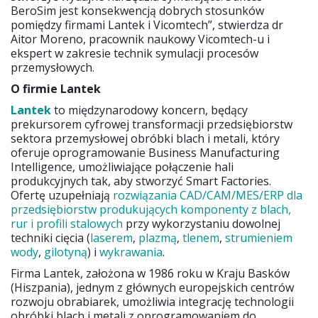
BeroSim jest konsekwencją dobrych stosunków
pomiędzy firmami Lantek i Vicomtech”, stwierdza dr
Aitor Moreno, pracownik naukowy Vicomtech-u i
ekspert w zakresie technik symulacji procesów
przemysłowych.
O firmie Lantek
Lantek
to międzynarodowy koncern, będący
prekursorem cyfrowej transformacji przedsiębiorstw
sektora przemysłowej obróbki blach i metali, który
oferuje oprogramowanie Business Manufacturing
Intelligence, umożliwiające połączenie hali
produkcyjnych tak, aby stworzyć Smart Factories.
Ofertę uzupełniają
rozwiązania CAD/CAM/MES/ERP dla
przedsiębiorstw produkujących komponenty z blach,
rur i profili stalowych
przy wykorzystaniu dowolnej
techniki cięcia (
laserem
,
plazmą
,
tlenem
,
strumieniem
wody
,
gilotyną
) i
wykrawania
.
Firma Lantek, założona w 1986 roku w Kraju Basków
(Hiszpania), jednym z głównych europejskich centrów
rozwoju obrabiarek, umożliwia integrację technologii
obróbki blach i metali z oprogramowaniem do