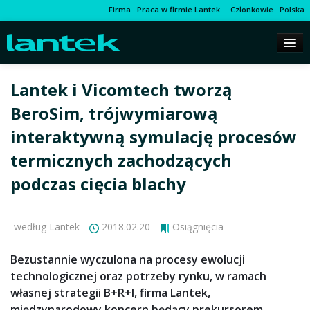
Firma
Praca w firmie Lantek
Członkowie
Polska
Lantek i Vicomtech tworzą
BeroSim, trójwymiarową
interaktywną symulację procesów
termicznych zachodzących
podczas cięcia blachy
według Lantek
2018.02.20
Osiągnięcia
Bezustannie wyczulona na procesy ewolucji
technologicznej oraz potrzeby rynku, w ramach
własnej strategii B+R+I, firma Lantek,
międzynarodowy koncern będący prekursorem