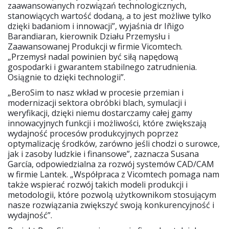
zaawansowanych rozwiązań technologicznych,
stanowiących wartość dodaną, a to jest możliwe tylko
dzięki badaniom i innowacji”, wyjaśnia dr Iñigo
Barandiaran, kierownik Działu Przemysłu i
Zaawansowanej Produkcji w firmie Vicomtech.
„Przemysł nadal powinien być siłą napędową
gospodarki i gwarantem stabilnego zatrudnienia.
Osiągnie to dzięki technologii”.
„BeroSim to nasz wkład w procesie przemian i
modernizacji sektora obróbki blach, symulacji i
weryfikacji, dzięki niemu dostarczamy całej gamy
innowacyjnych funkcji i możliwości, które zwiększają
wydajność procesów produkcyjnych poprzez
optymalizację środków, zarówno jeśli chodzi o surowce,
jak i zasoby ludzkie i finansowe”, zaznacza Susana
García, odpowiedzialna za rozwój systemów CAD/CAM
w firmie Lantek. „Współpraca z Vicomtech pomaga nam
także wspierać rozwój takich modeli produkcji i
metodologii, które pozwolą użytkownikom stosującym
nasze rozwiązania zwiększyć swoją konkurencyjność i
wydajność”.