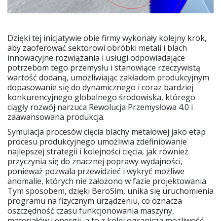
Dzięki tej inicjatywie obie firmy wykonały kolejny krok,
aby zaoferować sektorowi obróbki metali i blach
innowacyjne rozwiązania i usługi odpowiadające
potrzebom tego przemysłu i stanowiące rzeczywistą
wartość dodaną, umożliwiając zakładom produkcyjnym
dopasowanie się do dynamicznego i coraz bardziej
konkurencyjnego globalnego środowiska, którego
ciągły rozwój narzuca Rewolucja Przemysłowa 4.0 i
zaawansowana produkcja.
Symulacja procesów cięcia blachy metalowej jako etap
procesu produkcyjnego umożliwia zdefiniowanie
najlepszej strategii i kolejności cięcia, jak również
przyczynia się do znacznej poprawy wydajności,
ponieważ pozwala przewidzieć i wykryć możliwe
anomalie, których nie założono w fazie projektowania.
Tym sposobem, dzięki BeroSim, unika się uruchomienia
programu na fizycznym urządzeniu, co oznacza
oszczędność czasu funkcjonowania maszyny,
materiałów i energii, a to z kolei ogranicza możliwość