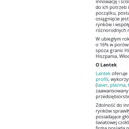
innowację i śc
do ich potrzeb 
początku, post
osiągnięcie jes
rynków i współp
różnorodnych r
W ubiegłym rok
o 16% w porówn
spoza granic Hi
Hiszpania, Włoc
O Lantek
Lantek
oferuje
profili
, wykorzy
(
laser
,
plazma
,
zaawansowany n
przedsiębiorst
Zdolność do inn
rynków sprawił
posiadające głó
światowej czoł
firma posiada p