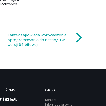
narodowych
Lantek zapowiada wprowadzenie
oprogramowania do nestingu w
wersji 64-bitowej
LEDŹ NAS
‎ŁĄCZA
Kontakt
Informacje prawne