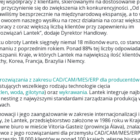
isłej współpracy z klientami, skierowanymi na dostosowanie
i przyczynienie się do zwiększenia ich konkurencyjności. „O
awiliśmy bezsprzecznie na międzynarodową ekspansję, a to
t owocem naszego wysiłku na rzecz działania na coraz większe
racy z coraz większą liczbą klientów przy zapewnieniu im
ozwiązań Lantek”, dodaje Dyrektor Handlowy.
u obroty Lantek sięgnęły niemal 18 milionów euro, co stano
aniu z poprzednim rokiem. Ponad 88% tej liczby odpowiada
szpanii. Kraje, w których Lantek ma największą ilość klientó
hy, Korea, Francja, Brazylia i Niemcy.
rozwiązania z zakresu CAD/CAM/MES/ERP dla producentów b
stujących wszelkiego rodzaju technologie cięcia
tlen
,
woda
,
gilotyna
) oraz
wykrawania
. Lantek integruje najb
esting z najwyższymi standardami zarządzania produkcją 
wach.
owacji i jego zaangażowanie w zakresie internacjonalizacji 
y, że Lantek, przedsiębiorstwo założone w 1986 roku w Kraj
wne biuro w mieście Vitoria-Gasteiz (prowincja Álava), znala
ówce z jego rozwiązaniami dla przemysłu CAD/CAM/MES/ERP
rzeszło 18 000 klientów w ponad 100 krajach, własne biura 