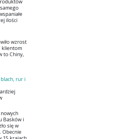
 produktów
d samego
 wspaniałe
j ilości
wiło wzrost
 klientom
w to Chiny,
lach, rur i
ardziej
w
i nowych
u Basków i
zło się w
. Obecnie
w 15 krajach