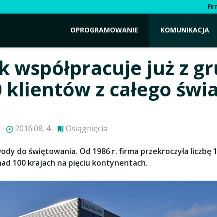
Fi
OPROGRAMOWANIE
KOMUNIKACJA
k współpracuje już z g
0 klientów z całego świ
2016.08. 4
Osiągnięcia
dy do świętowania. Od 1986 r. firma przekroczyła liczbę 
ad 100 krajach na pięciu kontynentach.