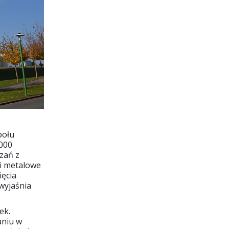
połu
 000
zań z
ci metalowe
ięcia
 wyjaśnia
ek.
aniu w