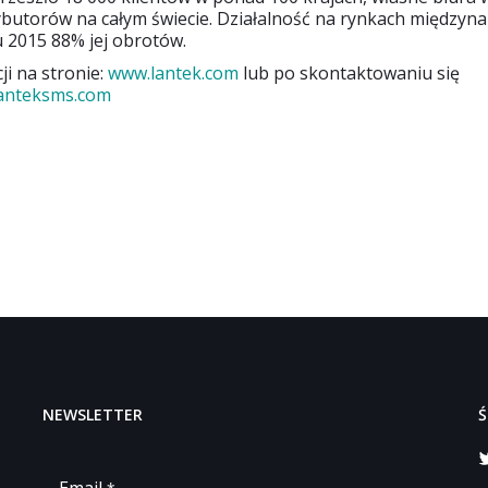
rybutorów na całym świecie. Działalność na rynkach między
u 2015 88% jej obrotów.
ji na stronie:
www.lantek.com
lub po skontaktowaniu się
anteksms.com
NEWSLETTER
Ś