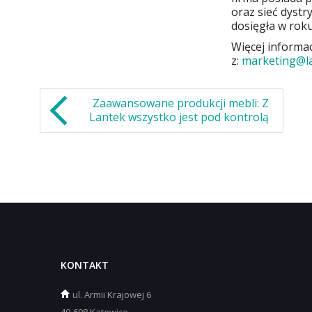
oraz sieć dyst
dosięgła w rok
Więcej informac
z:
marketing@l
Zaawansowane produkcji mebli: Z
Lantek wszystko jest pod kontrolą
KONTAKT
ul.
Armii Krajowej 6