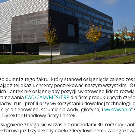
o dumni z tego faktu, który stanowi osiągnięcie całego zes
tając z tej okazji, chcemy podziękować naszym wszystkim 18
ich Lantek nie osiągnęłaby pozycji światowego lidera rozwią
gramowania
CAD/CAM/MES/ERP
dla firm produkujących częś
achy, rur i profili przy wykorzystaniu dowolnej technologii c
, cięcia tlenowego, strumienia wody, gilotyna) i
wykrawania
”
, Dyrektor Handlowy firmy Lantek.
iągnięcie zbiega się w czasie z obchodami 30. rocznicy Lant
ktorowi już trzy dekady dzięki zdecydowanemu zaangażow