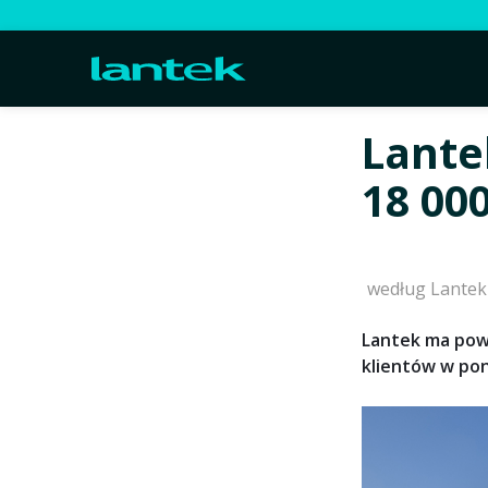
Lante
18 00
według Lantek
Lantek ma powo
klientów w pon