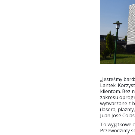
„Jesteśmy bardz
Lantek. Korzys
klientom. Bez n
zakresu opro
wytwarzane z bl
(lasera, plazmy
Juan José Colas
To wyjątkowe os
Przewodzimy se