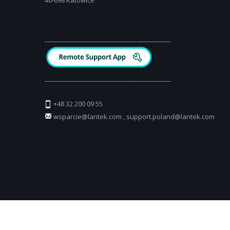
40-698 Katowice
_________________________________________
_________________________________________
+48 32 200 09 55
wsparcie@lantek.com
,
support.poland@lantek.com