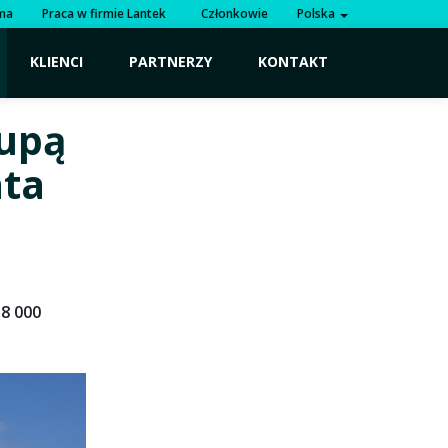
rma
Praca w firmie Lantek
Członkowie
Polska
KLIENCI
PARTNERZY
KONTAKT
rupą
ata
18 000