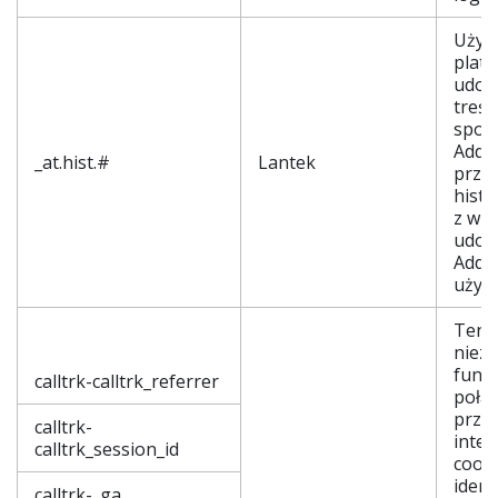
Używ
plat
udos
treśc
społ
AddT
_at.hist.#
Lantek
prze
histo
z wid
udos
AddT
użyt
Ten p
niez
funkc
calltrk-calltrk_referrer
połą
prze
calltrk-
inter
calltrk_session_id
cook
ident
calltrk-_ga