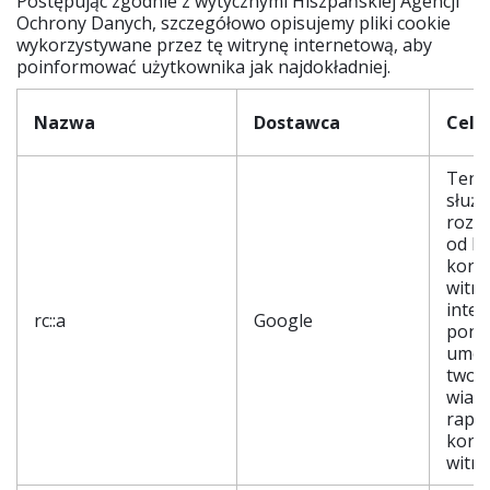
Postępując zgodnie z wytycznymi Hiszpańskiej Agencji
Ochrony Danych, szczegółowo opisujemy pliki cookie
wykorzystywane przez tę witrynę internetową, aby
poinformować użytkownika jak najdokładniej.
Nazwa
Dostawca
Cel
Ten p
służy
rozró
od bo
korzy
witry
inter
rc::a
Google
poni
umoż
twor
wiar
rapo
korzy
witry