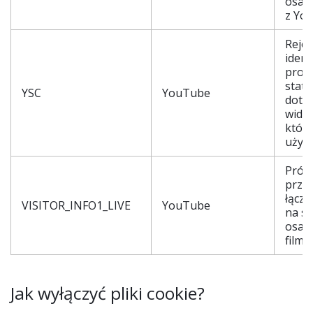
osad
z Yo
Rejes
ident
prow
staty
YSC
YouTube
dotyc
wide
które
użyt
Próbu
prze
łącza
VISITOR_INFO1_LIVE
YouTube
na st
osad
film
Jak wyłączyć pliki cookie?