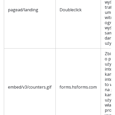
wyświ
trafn
pagead/landing
Doubleclick
umoż
witry
ogran
wyświ
same
dan
użyt
Zbier
o pre
użytk
inter
kamp
inter
to w
embed/v3/counters.gif
forms.hsforms.com
na pl
kamp
używ
właśc
prom