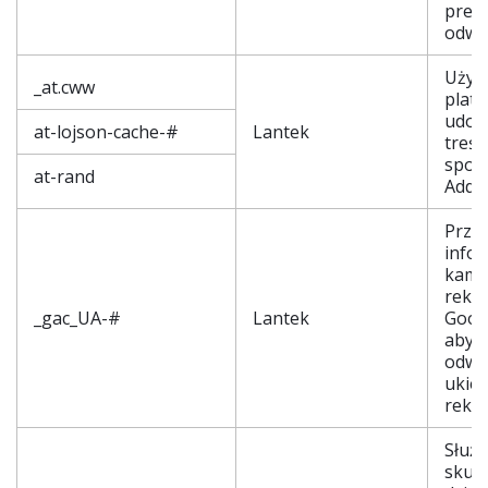
prefe
odwi
Używ
_at.cww
plat
udos
at-lojson-cache-#
Lantek
treśc
społ
at-rand
AddT
Prze
infor
kamp
rekl
_gac_UA-#
Lantek
Goog
aby w
odwi
ukie
rekl
Służy
skute