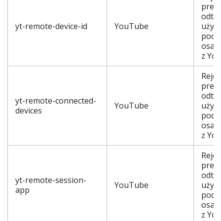
prefe
odtw
yt-remote-device-id
YouTube
użyt
podc
osad
z Yo
Rejes
prefe
odtw
yt-remote-connected-
YouTube
użyt
devices
podc
osad
z Yo
Rejes
prefe
odtw
yt-remote-session-
YouTube
użyt
app
podc
osad
z Yo