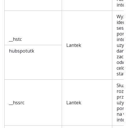
inter
Wyzn
ident
sesji
porta
__hstc
inte
Lantek
uzys
hubspotutk
dany
zach
odwi
celó
staty
Służy
rozp
przeg
__hssrc
Lantek
użyt
pono
na wi
inte