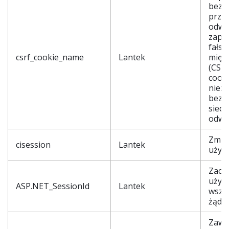
bezp
przeg
odwie
zapo
fałs
csrf_cookie_name
Lantek
międ
(CSRF
cooki
niezb
bezp
sieci i
odwi
Zmien
cisession
Lantek
użyt
Zach
użyt
ASP.NET_SessionId
Lantek
wszys
żądan
Zawie