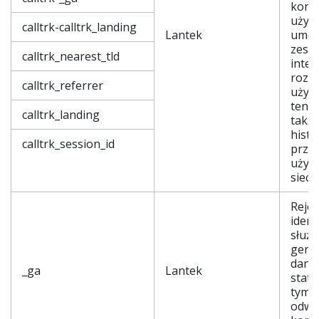
konk
użytk
calltrk-calltrk_landing
Lantek
umoż
zesp
calltrk_nearest_tld
inte
rozp
calltrk_referrer
użyt
ten s
calltrk_landing
także
histor
calltrk_session_id
prze
użyt
sieci
Rejes
ident
służy
gene
dany
_ga
Lantek
staty
tym, 
odwi