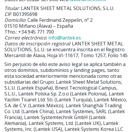
Titular
: LANTEK SHEET METAL SOLUTIONS, S.L.U.
CIF
: B01395698
Domicilio
: Calle Ferdinand Zeppelin, nº 2
01510 Miñano (Álava) – España
Tfno.: +34 945 771 700
Correo electrónico
:
info@lantek.es
Datos de inscripción registral
: LANTEK SHEET METAL
SOLUTIONS, S.L.U. se encuentra inscrita en el Registro
Mercantil de Álava, Hoja VI-11617, Tomo 1257, Folio 145
Sin perjuicio de ello este aviso legal se aplica también a
otros dominios, subdominios y landing pages, tanto
esta sociedad anteriormente mencionada como otras
subsidiarias del Grupo: Lantek Sheet Metal Solutions,
S.L.U. (Lantek España), Bnest Tecnological Campus,
S.L.U., Lantek Polska Sp. Z.o.o (Lantek Polonia), Lantek
Yazilim Ticaret Ltd. Sti. (Lantek Turquía), Lantek México,
S.A. de C.V. (Lantek México), Lantek Shanghái Trading
Co. Ltd. (Lantek China), Lantek Systèmes, SARL (Lantek
Francia), Lantek Systemtechnik GmbH (Lantek
Alemania), Lantek Systems, Ltd. (Lantek UK), Lantek
Systems, Inc. (Lantek USA), Lantek Systems Korea LLC