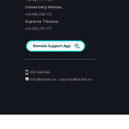
Comercial y Ventas:
+34 945 298 715
Soporte Técnico:
+34 945 297 171
_________________________________________
902 444 644
info@lantek.es
,
soporte@lantek.es