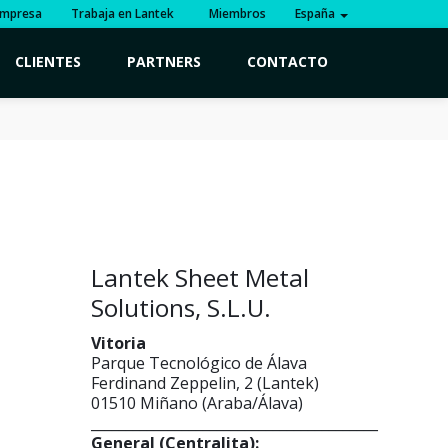
mpresa
Trabaja en Lantek
Miembros
España
CLIENTES
PARTNERS
CONTACTO
Lantek Sheet Metal
Solutions, S.L.U.
Vitoria
Parque Tecnológico de Álava
Ferdinand Zeppelin, 2 (Lantek)
01510 Miñano (Araba/Álava)
_________________________________________
General (Centralita):