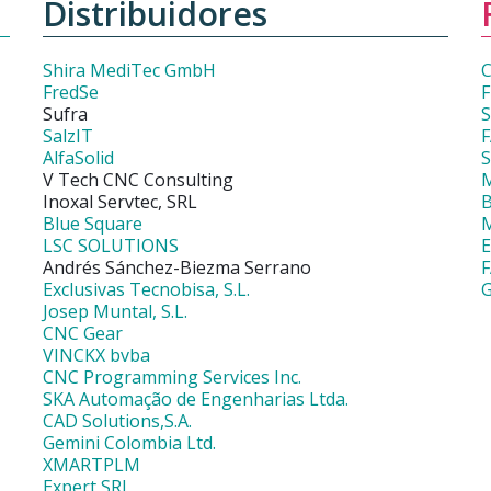
Distribuidores
Shira MediTec GmbH
C
FredSe
F
Sufra
SalzIT
F
AlfaSolid
V Tech CNC Consulting
Inoxal Servtec, SRL
Blue Square
M
LSC SOLUTIONS
Andrés Sánchez-Biezma Serrano
Exclusivas Tecnobisa, S.L.
G
Josep Muntal, S.L.
CNC Gear
VINCKX bvba
CNC Programming Services Inc.
SKA Automação de Engenharias Ltda.
CAD Solutions,S.A.
Gemini Colombia Ltd.
XMARTPLM
Expert SRL