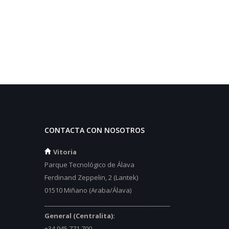
CONTACTA CON NOSOTROS
Vitoria
Parque Tecnológico de Álava
Ferdinand Zeppelin, 2 (Lantek)
01510 Miñano (Araba/Álava)
_________________________________________
General (Centralita):
+34 945 771 700