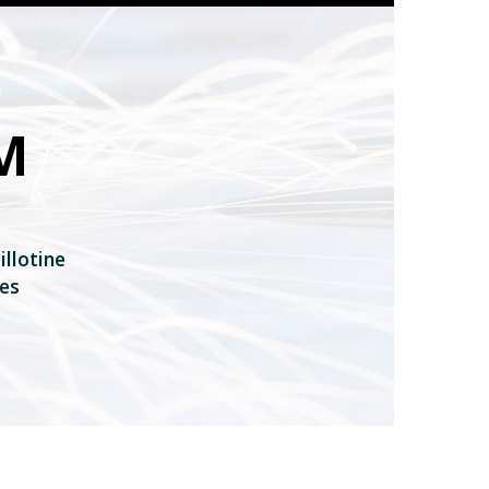
M
illotine
res