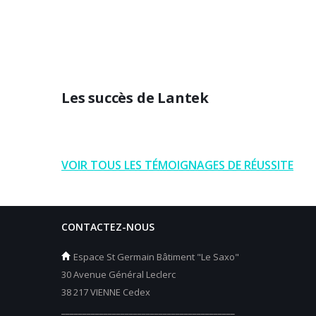
Les succès de Lantek
VOIR TOUS LES TÉMOIGNAGES DE RÉUSSITE
CONTACTEZ-NOUS
Espace St Germain Bâtiment "Le Saxo"
30 Avenue Général Leclerc
38 217 VIENNE Cedex
_________________________________________