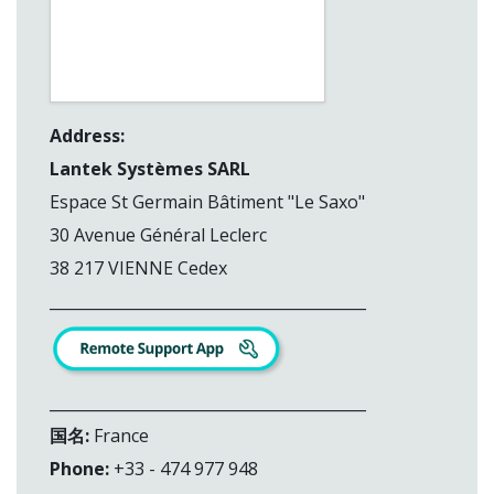
Address:
Lantek Systèmes SARL
Espace St Germain Bâtiment "Le Saxo"
30 Avenue Général Leclerc
38 217 VIENNE Cedex
_________________________________________
_________________________________________
国名:
France
Phone:
+33 - 474 977 948