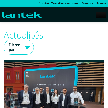
Société
Travailler avec nous
Membres
France
Actualités
Filtrer
par