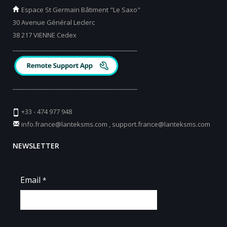
Espace St Germain Bâtiment "Le Saxo"
30 Avenue Général Leclerc
38 217 VIENNE Cedex
_________________________________________
_________________________________________
+33 - 474 977 948
info.france@lanteksms.com
,
support.france@lanteksms.com
NEWSLETTER