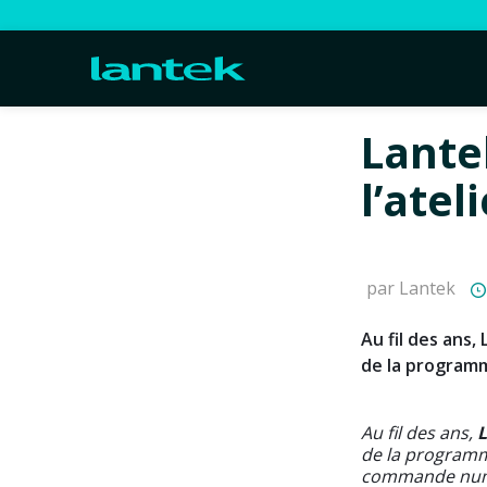
Lante
l’atel
par Lantek
Au fil des ans,
de la program
Au fil des ans,
de la programm
commande numér