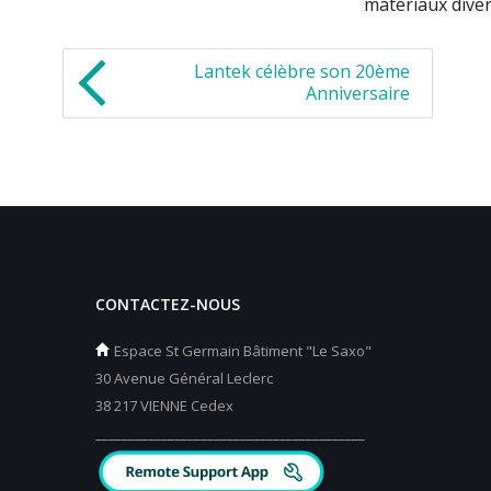
matériaux diver
Lantek célèbre son 20ème
Anniversaire
CONTACTEZ-NOUS
Espace St Germain Bâtiment "Le Saxo"
30 Avenue Général Leclerc
38 217 VIENNE Cedex
_________________________________________