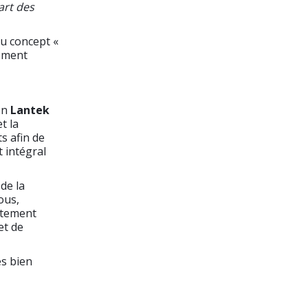
art des
u concept «
moment
on
Lantek
t la
s afin de
 intégral
de la
ous,
rtement
et de
ès bien