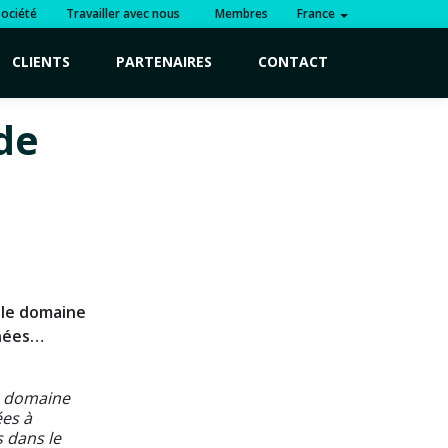
Société
Travailler avec nous
Membres
France
CLIENTS
PARTENAIRES
CONTACT
de
s le domaine
inées…
le domaine
es à
 dans le