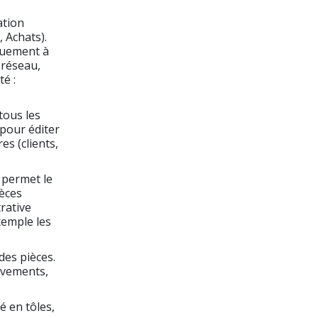
ation
 Achats).
iquement à
 réseau,
té :
tous les
 pour éditer
es (clients,
 permet le
ièces
rative
exemple les
des pièces.
uvements,
é en tôles,