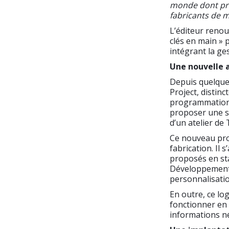
monde dont près
fabricants de 
L’éditeur reno
clés en main » 
intégrant la ges
Une nouvelle 
Depuis quelque
Project, distin
programmation 
proposer une so
d’un atelier de 
Ce nouveau produ
fabrication. Il 
proposés en sta
Développemen
personnalisati
En outre, ce lo
fonctionner en
informations néc