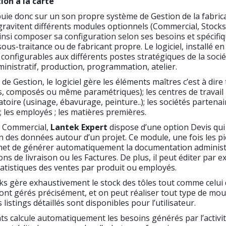
on à la carte
ppuie donc sur un son propre système de Gestion de la fabric
ravitent différents modules optionnels (Commercial, Stocks,
ainsi composer sa configuration selon ses besoins et spécif
sous-traitance ou de fabricant propre. Le logiciel, installé en
 configurables aux différents postes stratégiques de la socié
inistratif, production, programmation, atelier.
e Gestion, le logiciel gère les éléments maîtres c’est à dire 
es, composés ou même paramétriques); les centres de travail
oire (usinage, ébavurage, peinture..); les sociétés partenair
); les employés ; les matières premières.
e Commercial,
Lantek Expert
dispose d’une option Devis qui
tion des données autour d’un projet. Ce module, une fois les p
met de générer automatiquement la documentation administ
ons de livraison ou les Factures. De plus, il peut éditer par 
atistiques des ventes par produit ou employés.
s gère exhaustivement le stock des tôles tout comme celui 
ont gérés précisément, et on peut réaliser tout type de mo
 listings détaillés sont disponibles pour l’utilisateur.
s calcule automatiquement les besoins générés par l’activit