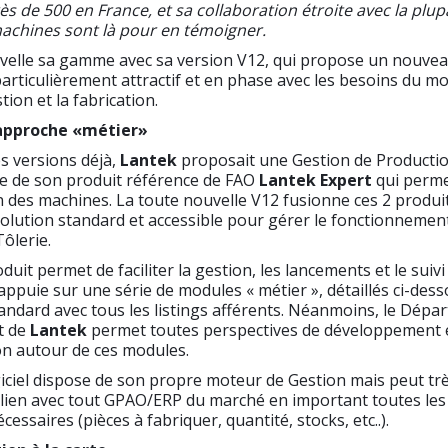
 de 500 en France, et sa collaboration étroite avec la plup
machines sont là pour en témoigner.
uvelle sa gamme avec sa version V12, qui propose un nouvea
particulièrement attractif et en phase avec les besoins du 
tion et la fabrication.
approche «métier»
s versions déjà,
Lantek
proposait une Gestion de Producti
cte de son produit référence de FAO
Lantek Expert
qui perme
des machines. La toute nouvelle V12 fusionne ces 2 produit
lution standard et accessible pour gérer le fonctionnement
Tôlerie.
it permet de faciliter la gestion, les lancements et le suivi 
s’appuie sur une série de modules « métier », détaillés ci-dess
ndard avec tous les listings afférents. Néanmoins, le Dépa
t de
Lantek
permet toutes perspectives de développement 
on autour de ces modules.
giciel dispose de son propre moteur de Gestion mais peut tr
 lien avec tout GPAO/ERP du marché en important toutes les
essaires (pièces à fabriquer, quantité, stocks, etc..).