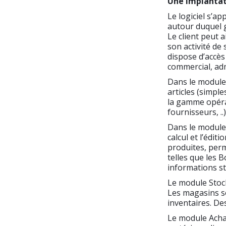
Une implantati
Le logiciel s’a
autour duquel g
Le client peut 
son activité de 
dispose d’accès
commercial, adm
Dans le module d
articles (simpl
la gamme opérat
fournisseurs, ..
Dans le modul
calcul et l’édi
produites, per
telles que les B
informations st
Le module Stock
Les magasins s
inventaires. Des
Le module Achat