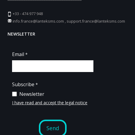
+33 - 474 977 948
info.france@lanteksms.com
,
support.france@lanteksms.com
NEWSLETTER