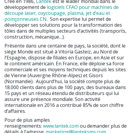
Créé en 1986,
Lantek
est le leader mondial dans le
développement de
logiciels CFAO pour machines de
découpe laser, oxycoupage, plasma, jet d’eau et
poinçonneuses CN
. Son expertise lui permet de
développer ses solutions pour la transformation des
tôles dans de multiples secteurs d’activités (transports,
construction, mécanique…).
Présente dans une centaine de pays, la société, dont le
siège Monde est situé à Vitoria Gasteiz, au Nord de
l’Espagne, dispose de filiales en Europe, en Asie et sur
le continent américain. En France, elle déploie sa force
commerciale et ses moyens techniques depuis les sites
de Vienne (Auvergne Rhône-Alpes) et Gisors
(Normandie). Aujourd’hui, la société compte plus de
18.000 clients dans plus de 100 pays, des bureaux dans
15 pays et un réseau étendu de distributeurs qui lui
assure une présence mondiale. Son activité
internationale en 2016 a contribué 85% de son chiffre
d’affaires.
Pour de plus amples
renseignements:
www.lantek.com
ou demander plus de
détails à l’adresse:
marketing@lanteksms.com