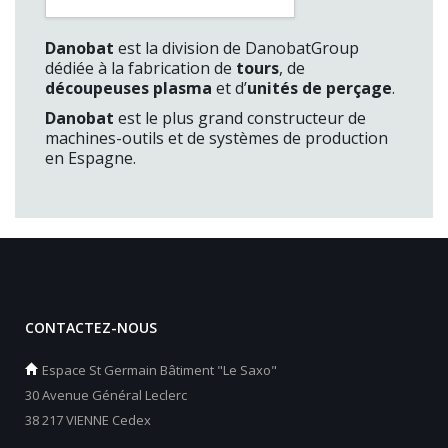
Danobat
est la division de DanobatGroup
dédiée à la fabrication de
tours
,
de
découpeuses plasma
et d’
unités de perçage
.
Danobat
est le plus grand constructeur de
machines-outils et de systèmes de production
en Espagne.
CONTACTEZ-NOUS
Espace St Germain Bâtiment "Le Saxo"
30 Avenue Général Leclerc
38 217 VIENNE Cedex
_________________________________________