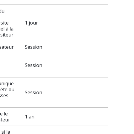
 du
rsite
1 jour
el à la
isiteur
isateur
Session
Session
 unique
uête du
Session
sses
e le
1 an
ateur
si la