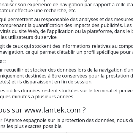
nnaliser son expérience de navigation par rapport à celle d’
isateur effectue une recherche, etc.
eux qui permettent au responsable des analyses et des mesures
, comprenant la quantification des impacts des publicités. Les
vités du site Web, de l’application ou la plateforme, dans le
es utilisateurs du service.
s’agit de ceux qui stockent des informations relatives au comp
vigation, ce qui permet d’établir un profil spécifique pour af
 ::
ur recueillir et stocker des données lors de la navigation d’un 
iquement destinées à être conservées pour la prestation du
tés) et ils disparaissent en fin de session.
ookies où les données restent stockées sur le terminal et peuv
lques minutes à plusieurs années.
nous sur www.lantek.com ?
r l’Agence espagnole sur la protection des données, nous dét
ns les plus exactes possible.