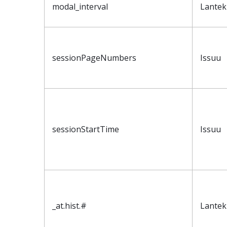
modal_interval
Lantek
sessionPageNumbers
Issuu
sessionStartTime
Issuu
_at.hist.#
Lantek