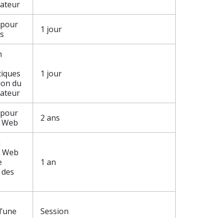
sateur
 pour
1 jour
es
n
tiques
1 jour
tion du
sateur
 pour
2 ans
te Web
a
e Web
e
1 an
 des
d’une
Session