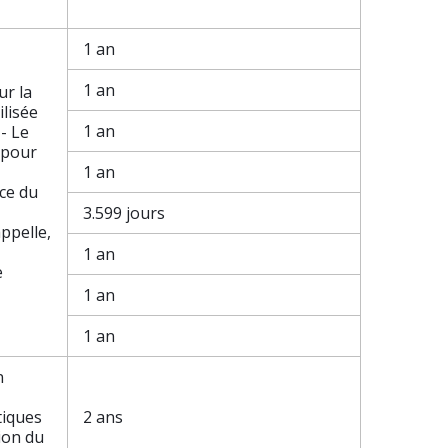
1 an
1 an
ur la
ilisée
1 an
- Le
t pour
1 an
nce du
3.599 jours
appelle,
1 an
e
1 an
1 an
n
tiques
2 ans
tion du