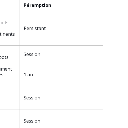
Péremption
bots.
Persistant
tinents
Session
bots
tement
es
1 an
Session
Session