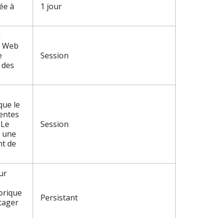
ée à
1 jour
a
e Web
e
Session
 des
que le
rentes
 Le
Session
t une
t de
ur
torique
Persistant
tager