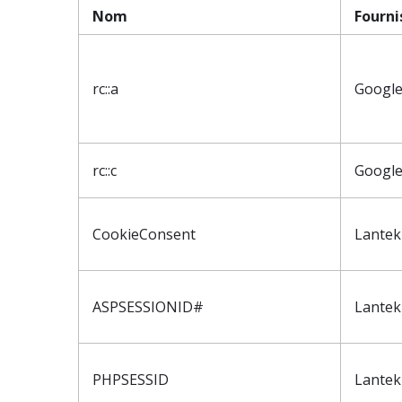
Nom
Fourni
rc::a
Googl
rc::c
Googl
CookieConsent
Lantek
ASPSESSIONID#
Lantek
PHPSESSID
Lantek