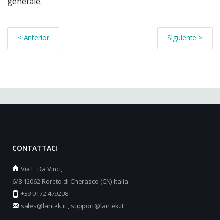
generale.
< Anterior
Siguiente >
CONTATTACI
Via L. Da Vinci,
6/8 12062 Roreto di Cherasco (CN)-Italia
+39 0172 479208
sales@lantek.it
,
support@lantek.it