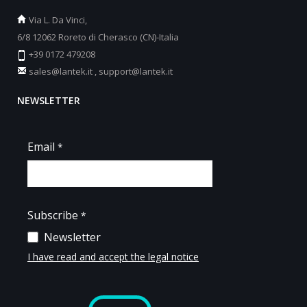
Via L. Da Vinci,
6/8 12062 Roreto di Cherasco (CN)-Italia
+39 0172 479208
sales@lantek.it
,
support@lantek.it
NEWSLETTER