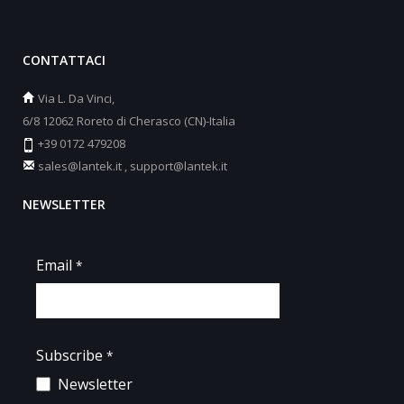
CONTATTACI
Via L. Da Vinci,
6/8 12062 Roreto di Cherasco (CN)-Italia
+39 0172 479208
sales@lantek.it
,
support@lantek.it
NEWSLETTER