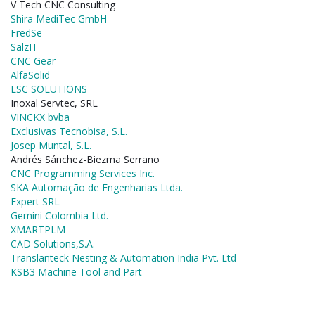
V Tech CNC Consulting
Shira MediTec GmbH
FredSe
SalzIT
CNC Gear
AlfaSolid
LSC SOLUTIONS
Inoxal Servtec, SRL
VINCKX bvba
Exclusivas Tecnobisa, S.L.
Josep Muntal, S.L.
Andrés Sánchez-Biezma Serrano
CNC Programming Services Inc.
SKA Automação de Engenharias Ltda.
Expert SRL
Gemini Colombia Ltd.
XMARTPLM
CAD Solutions,S.A.
Translanteck Nesting & Automation India Pvt. Ltd
KSB3 Machine Tool and Part