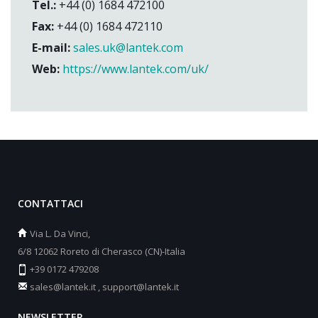
Tel.:
+44 (0) 1684 472100
Fax:
+44 (0) 1684 472110
E-mail:
sales.uk@lantek.com
Web:
https://www.lantek.com/uk/
CONTATTACI
Via L. Da Vinci,
6/8 12062 Roreto di Cherasco (CN)-Italia
+39 0172 479208
sales@lantek.it
,
support@lantek.it
NEWSLETTER