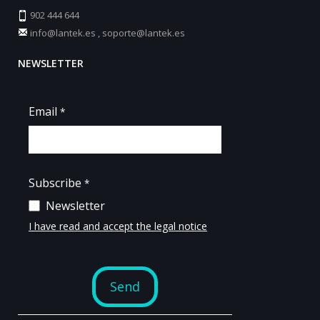
902 444 644
info@lantek.es
,
soporte@lantek.es
NEWSLETTER