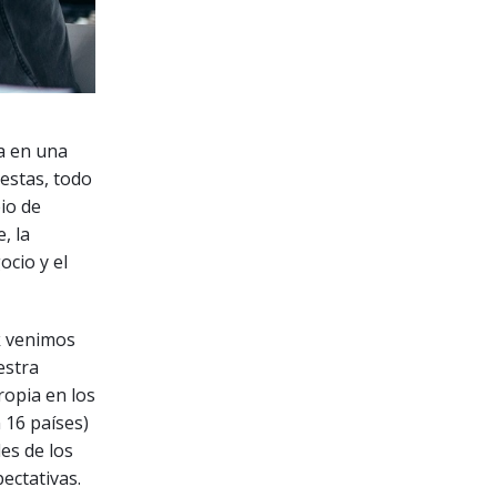
ía en una
estas, todo
io de
, la
ocio y el
k venimos
estra
ropia en los
 16 países)
es de los
ectativas.