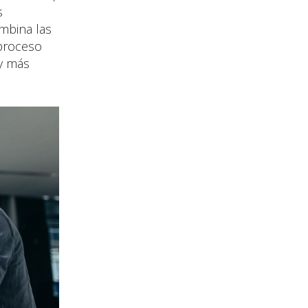
s
mbina las
 proceso
 y más