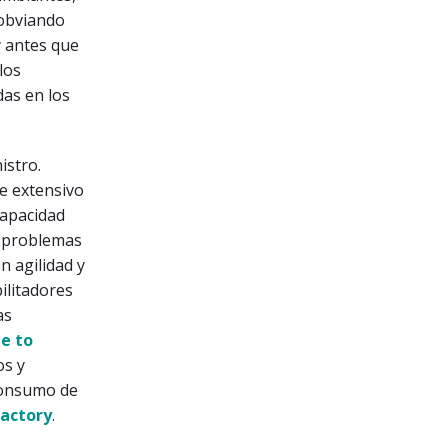
 obviando
y antes que
los
das en los
istro.
e extensivo
capacidad
r problemas
n agilidad y
bilitadores
as
e to
os y
 consumo de
actory
.