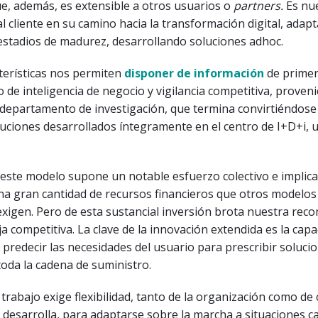
e, además, es extensible a otros usuarios o
partners.
Es nu
 cliente en su camino hacia la transformación digital, ada
estadios de madurez, desarrollando soluciones adhoc.
terísticas nos permiten
disponer de información
de prime
 de inteligencia de negocio y vigilancia competitiva, proveni
 departamento de investigación, que termina convirtiéndose
uciones desarrollados íntegramente en el centro de I+D+i, 
 este modelo supone un notable esfuerzo colectivo e implica
una gran cantidad de recursos financieros que otros modelos
exigen. Pero de esta sustancial inversión brota nuestra re
a competitiva. La clave de la innovación extendida es la capa
e predecir las necesidades del usuario para prescribir soluci
oda la cadena de suministro.
trabajo exige flexibilidad, tanto de la organización como de
 desarrolla, para adaptarse sobre la marcha a situaciones c