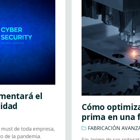
umentará el
ridad
Cómo optimiza
prima en una 
FABRICACIÓN AVANZ
un must de toda empresa,
to de la pandemia.
Sin ánimo de ser reitera