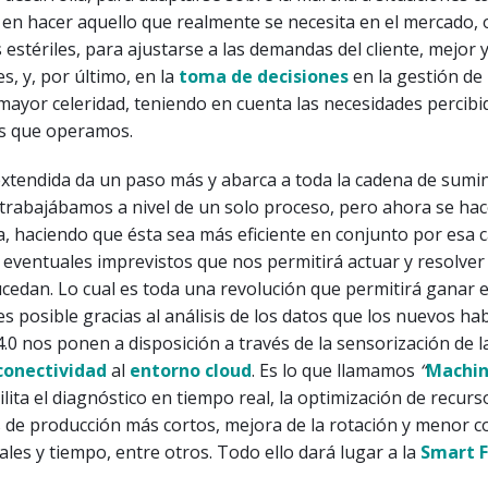
 en hacer aquello que realmente se necesita en el mercado,
 estériles, para ajustarse a las demandas del cliente, mejor 
s, y, por último, en la
toma de decisiones
en la gestión de 
ayor celeridad, teniendo en cuenta las necesidades percibi
s que operamos.
xtendida da un paso más y abarca a toda la cadena de sumin
trabajábamos a nivel de un solo proceso, pero ahora se hac
a, haciendo que ésta sea más eficiente en conjunto por esa 
 eventuales imprevistos que nos permitirá actuar y resolve
cedan. Lo cual es toda una revolución que permitirá ganar e
 es posible gracias al análisis de los datos que los nuevos ha
 4.0 nos ponen a disposición a través de la sensorización de l
onectividad
al
entorno cloud
. Es lo que llamamos
“
Machin
ilita el diagnóstico en tiempo real, la optimización de recurs
os de producción más cortos, mejora de la rotación y menor
ales y tiempo, entre otros. Todo ello dará lugar a la
Smart F