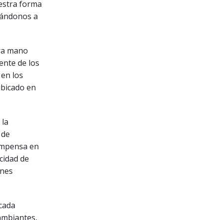
estra forma
ptándonos a
ra mano
ente de los
 en los
ubicado en
 la
 de
compensa en
cidad de
ones
 cada
ambiantes,