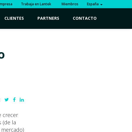
mpresa
Trabaja en Lantek
Miembros
España
CLIENTES
PARTNERS
CONTACTO
o
:
e crecer
 (de la
, mercado)