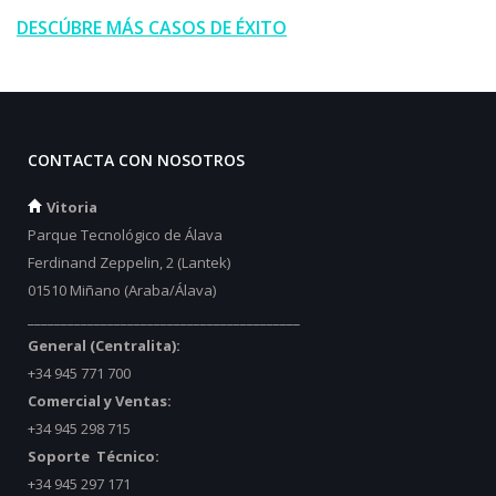
DESCÚBRE MÁS CASOS DE ÉXITO
CONTACTA CON NOSOTROS
Vitoria
Parque Tecnológico de Álava
Ferdinand Zeppelin, 2 (Lantek)
01510 Miñano (Araba/Álava)
_________________________________________
General (Centralita):
+34 945 771 700
Comercial y Ventas:
+34 945 298 715
Soporte Técnico:
+34 945 297 171