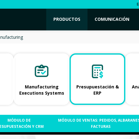
E
PRODUCTOS
COMUNICACIÓN
nufacturing
Manufacturing
Presupuestación &
Ana
Executions Systems
ERP
MÓDULO DE
MÓDULO DE VENTAS: PEDIDOS, ALBARANES
ESUPUESTACIÓN Y CRM
FACTURAS