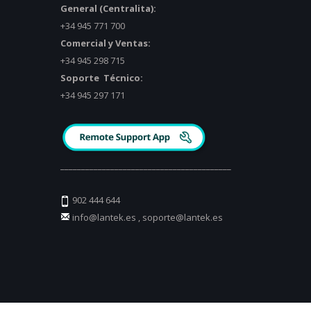
General (Centralita):
+34 945 771 700
Comercial y Ventas:
+34 945 298 715
Soporte Técnico:
+34 945 297 171
_________________________________________
902 444 644
info@lantek.es
,
soporte@lantek.es