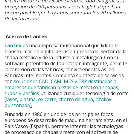
la cifra histórica de 25.000 clientes, todo ello gracias a
un equipo de 230 personas a escala global que han
hecho posible que hayamos superado los 20 millones
de facturación”.
Acerca de Lantek
Lantek
es una empresa multinacional que lidera la
transformación digital de las empresas del sector de la
chapa metálica y de la industria metalúrgica. Con su
software patentado de fabricación inteligente, permite
la conexión de las fábricas, convirtiéndolas así en
Fábricas Inteligentes. Completa su oferta de servicios
con
soluciones CAD, CAM, MES y ERP destinadas a
empresas que fabrican piezas de metal con chapas,
tubos y perfiles
utilizando cualquier tecnología de corte
(
láser
,
plasma
,
oxicorte
,
chorro de agua
,
cizalla
y
punzonado
)
.
Fundada en 1986 en uno de los principales focos
europeos de desarrollo de máquina herramienta, en el
País Vasco (España), permite integrar las tecnologías
de procesado de chapas y metal con el software de