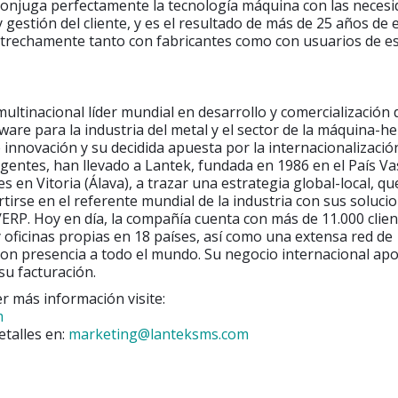
onjuga perfectamente la tecnología máquina con las necesi
gestión del cliente, y es el resultado de más de 25 años de 
trechamente tanto con fabricantes como con usuarios de es
ultinacional líder mundial en desarrollo y comercialización 
ware para la industria del metal y el sector de la máquina-h
 innovación y su decidida apuesta por la internacionalización
entes, han llevado a Lantek, fundada en 1986 en el País Va
es en Vitoria (Álava), a trazar una estrategia global-local, qu
rtirse en el referente mundial de la industria con sus soluci
P. Hoy en día, la compañía cuenta con más de 11.000 clie
y oficinas propias en 18 países, así como una extensa red de
con presencia a todo el mundo. Su negocio internacional ap
su facturación.
r más información visite:
m
etalles en:
marketing@lanteksms.com