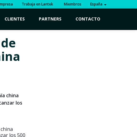
mpresa
Trabaja en Lantek
Miembros
España
CLIENTES
PARTNERS
CONTACTO
 de
hina
ía china
canzar los
 china
nzar los 500