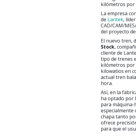
kilómetros por
La empresa cons
de
Lantek
, líd
CAD/CAM/MES/ER
del proyecto de
El nuevo tren,
Stock
, compañí
cliente de Lant
tipo de trenes 
kilómetros por 
kilowatios en c
actual tren bal
hora.
Así, en la fabr
ha optado por 
para máquina-
especialmente 
chapa tanto por
ofrece precisió
para que el usu