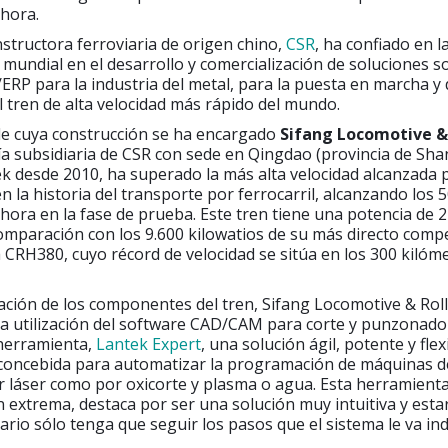
 hora.
tructora ferroviaria de origen chino,
CSR
, ha confiado en l
er mundial en el desarrollo y comercialización de soluciones 
P para la industria del metal, para la puesta en marcha y 
l tren de alta velocidad más rápido del mundo.
 de cuya construcción se ha encargado
Sifang Locomotive &
a subsidiaria de CSR con sede en Qingdao (provincia de Sh
ek desde 2010, ha superado la más alta velocidad alcanzada 
en la historia del transporte por ferrocarril, alcanzando los 
hora en la fase de prueba. Este tren tiene una potencia de 
omparación con los 9.600 kilowatios de su más directo compe
a CRH380, cuyo récord de velocidad se sitúa en los 300 kilóm
icación de los componentes del tren, Sifang Locomotive & Rol
la utilización del software CAD/CAM para corte y punzonado
herramienta,
Lantek Expert
, una solución ágil, potente y flex
concebida para automatizar la programación de máquinas d
 láser como por oxicorte y plasma o agua. Esta herramienta
n extrema, destaca por ser una solución muy intuitiva y esta
ario sólo tenga que seguir los pasos que el sistema le va in