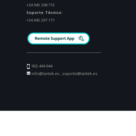
+34 945 298 715
Soporte Técnico:
+34 945 297 171
_________________________________________
902 444 644
info@lantek.es
,
soporte@lantek.es