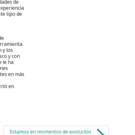
dades de
experiencia
te tipo de
de
erramienta.
 y los
sco y con
e le ha
ones
ntes en más
ortó en
Estamos en momentos de evolución