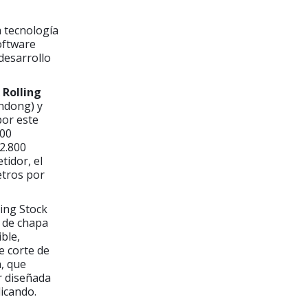
a tecnología
software
desarrollo
 Rolling
andong) y
por este
500
22.800
tidor, el
etros por
ling Stock
 de chapa
ible,
e corte de
, que
r diseñada
dicando.