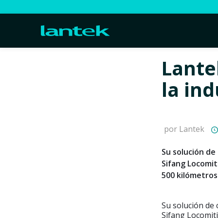
Lante
la ind
por Lantek
Su solución de
Sifang Locomiti
500 kilómetros
Su solución de 
Sifang Locomiti