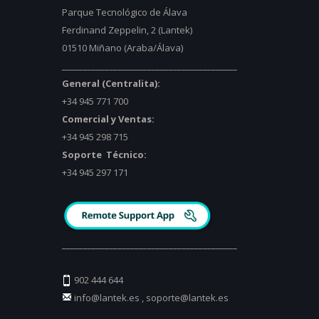
Parque Tecnológico de Álava
Ferdinand Zeppelin, 2 (Lantek)
01510 Miñano (Araba/Álava)
_________________________________________
General (Centralita):
+34 945 771 700
Comercial y Ventas:
+34 945 298 715
Soporte Técnico:
+34 945 297 171
_________________________________________
902 444 644
info@lantek.es
,
soporte@lantek.es