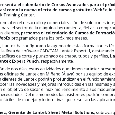
presenta el calendario de Cursos Avanzados para el pró
 así como la nueva oferta de cursos gratuitos WebEx
, im
k Training Center.
mundial en el desarrollo y comercialización de soluciones int
para el sector de la máquina-herramienta, fiel a su compro
s clientes,
presenta el calendario de Cursos de Formaci
WebEx
programados para los próximos meses.
, Lantek ha configurado la agenda de estas formaciones téc
la línea de software CAD/CAM Lantek Expert II, destacando 
pecíficas de corte y punzonado de chapa, tubos y perfiles,
La
Lantek Expert Punch
, respectivamente.
n de dos días, estas actividades que tienen carácter presenc
as oficinas de Lantek en Miñano (Álava) por su equipo de ex
 los clientes de Lantek podrán profundizar en el funcionamient
nocer las novedades y mejoras introducidas en las mismas y
n el objetivo de sacar el máximo rendimiento a sus máquina
 necesidades. Del mismo modo, los asistentes podrán compr
 fáciles de manejar y lo intuitivas que resultan las aplicaci
nez, Gerente de Lantek Sheet Metal Solutions
, subraya 