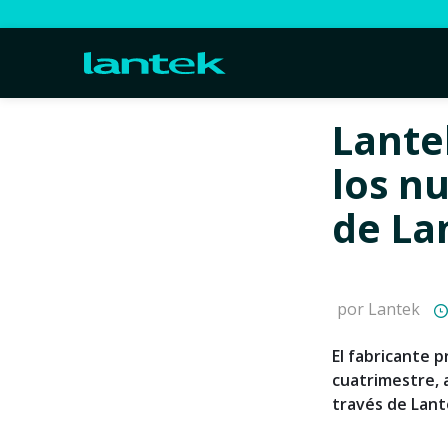
Lante
los n
de La
por Lantek
El fabricante 
cuatrimestre, 
través de Lant