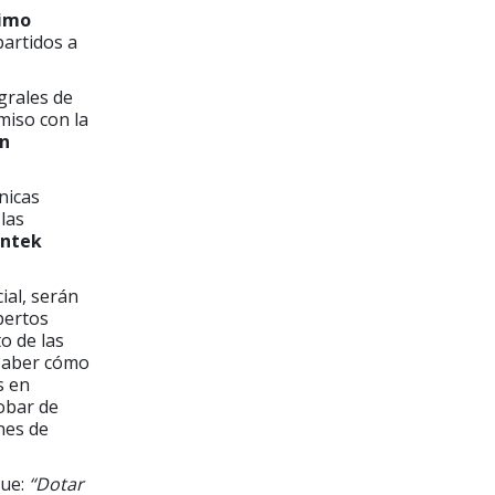
ximo
partidos a
egrales de
miso con la
ón
nicas
las
ntek
ial, serán
pertos
o de las
 saber cómo
s en
obar de
ones de
que:
“Dotar