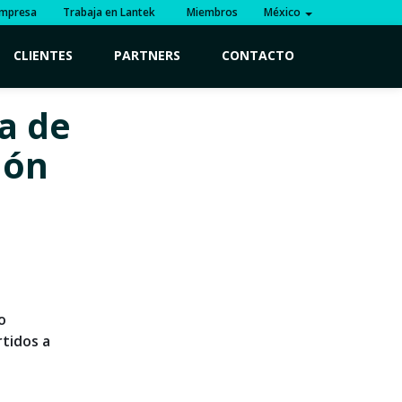
mpresa
Trabaja en Lantek
Miembros
México
CLIENTES
PARTNERS
CONTACTO
ta de
ión
o
rtidos a