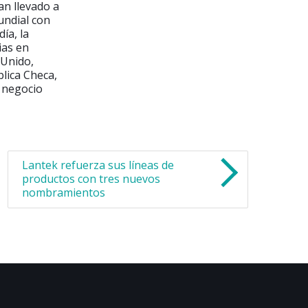
an llevado a
undial con
ía, la
ias en
 Unido,
blica Checa,
u negocio
Lantek refuerza sus líneas de
productos con tres nuevos
nombramientos