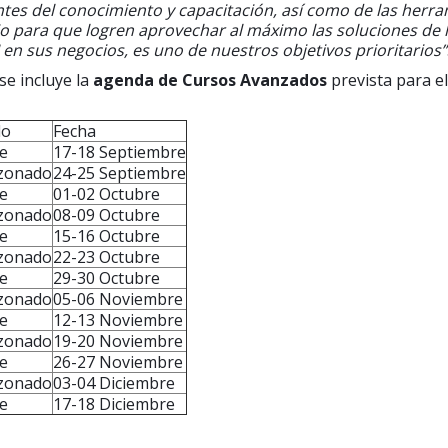
ntes del conocimiento y capacitación, así como de las herra
o para que logren aprovechar al máximo las soluciones de l
I en sus negocios, es uno de nuestros objetivos prioritarios”
se incluye la
agenda de Cursos Avanzados
prevista para e
lo
Fecha
e
17-18 Septiembre
zonado
24-25 Septiembre
e
01-02 Octubre
zonado
08-09 Octubre
e
15-16 Octubre
zonado
22-23 Octubre
e
29-30 Octubre
zonado
05-06 Noviembre
e
12-13 Noviembre
zonado
19-20 Noviembre
e
26-27 Noviembre
zonado
03-04 Diciembre
e
17-18 Diciembre