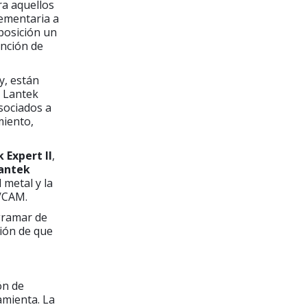
ra aquellos
ementaria a
posición un
unción de
y, están
e Lantek
sociados a
miento,
 Expert II
,
antek
 metal y la
D/CAM.
gramar de
ción de que
ón de
amienta. La