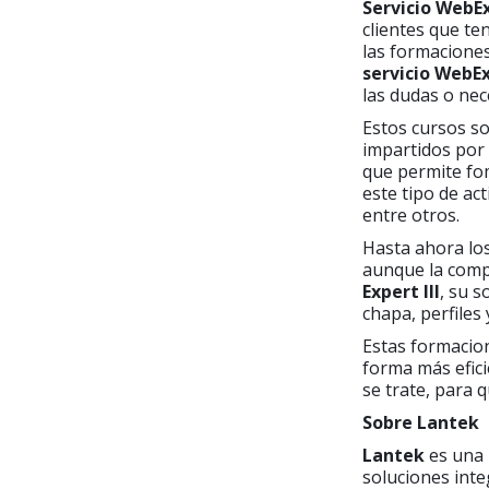
Servicio WebE
clientes que t
las formacione
servicio WebE
las dudas o nece
Estos cursos so
impartidos por
que permite fom
este tipo de ac
entre otros.
Hasta ahora lo
aunque la comp
Expert III
, su s
chapa, perfile
Estas formacio
forma más efici
se trate, para 
Sobre Lantek
Lantek
es una 
soluciones int