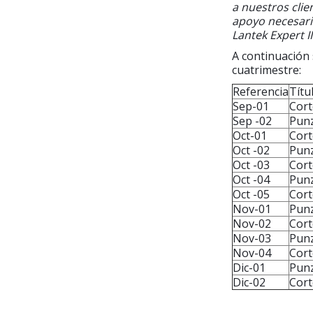
a nuestros clie
apoyo necesari
Lantek Expert I
A continuación 
cuatrimestre:
Referencia
Títu
Sep-01
Cort
Sep -02
Pun
Oct-01
Cort
Oct -02
Pun
Oct -03
Cort
Oct -04
Pun
Oct -05
Cort
Nov-01
Pun
Nov-02
Cort
Nov-03
Pun
Nov-04
Cort
Dic-01
Pun
Dic-02
Cort