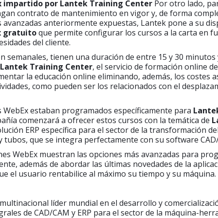
x impartido por Lantek Training Center
Por otro lado, pa
engan contrato de mantenimiento en vigor y, de forma compl
s avanzadas anteriormente expuestas, Lantek pone a su dis
x gratuito
que permite configurar los cursos a la carta en f
sidades del cliente.
n semanales, tienen una duración de entre 15 y 30 minutos 
Lantek Training Center
, el servicio de formación online d
entar la educación online eliminando, además, los costes a
tividades, como pueden ser los relacionados con el desplaza
s WebEx estaban programados específicamente para
Lantek
añía comenzará a ofrecer estos cursos con la temática de
L
olución ERP específica para el sector de la transformación del
s y tubos, que se integra perfectamente con su software CA
nes WebEx muestran las opciones más avanzadas para pro
ente, además de abordar las últimas novedades de la aplica
que el usuario rentabilice al máximo su tiempo y su máquina.
multinacional líder mundial en el desarrollo y comercializaci
egrales de CAD/CAM y ERP para el sector de la máquina-herr