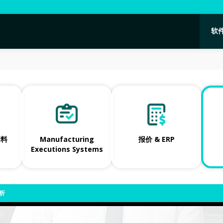
软
套料
Manufacturing
报价 & ERP
Executions Systems
析