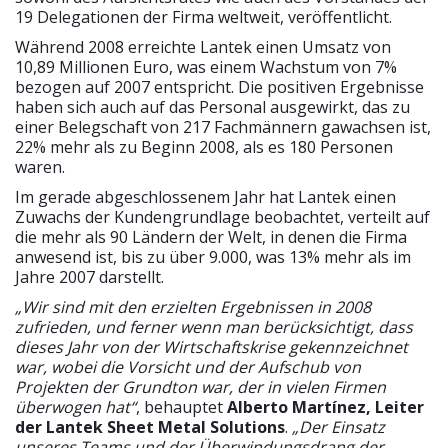
19 Delegationen der Firma weltweit, veröffentlicht.
Während 2008 erreichte Lantek einen Umsatz von
10,89 Millionen Euro, was einem Wachstum von 7%
bezogen auf 2007 entspricht. Die positiven Ergebnisse
haben sich auch auf das Personal ausgewirkt, das zu
einer Belegschaft von 217 Fachmännern gawachsen ist,
22% mehr als zu Beginn 2008, als es 180 Personen
waren.
Im gerade abgeschlossenem Jahr hat Lantek einen
Zuwachs der Kundengrundlage beobachtet, verteilt auf
die mehr als 90 Ländern der Welt, in denen die Firma
anwesend ist, bis zu über 9.000, was 13% mehr als im
Jahre 2007 darstellt.
„Wir sind mit den erzielten Ergebnissen in 2008
zufrieden, und ferner wenn man berücksichtigt, dass
dieses Jahr von der Wirtschaftskrise gekennzeichnet
war, wobei die Vorsicht und der Aufschub von
Projekten der Grundton war, der in vielen Firmen
überwogen hat“
, behauptet
Alberto Martínez, Leiter
der Lantek Sheet Metal Solutions
.
„Der Einsatz
unseres Teams und der Überwindungsdrang der