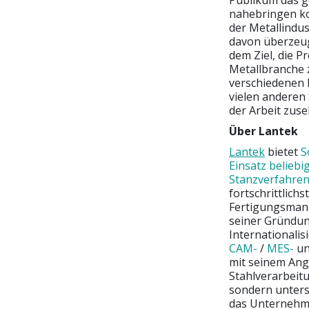
Publikum das g
nahebringen ko
der Metallindu
davon überzeug
dem Ziel, die P
Metallbranche 
verschiedenen 
vielen anderen
der Arbeit zuse
Über Lantek
Lantek
bietet
S
Einsatz beliebi
Stanzverfahre
fortschrittlich
Fertigungsmana
seiner Gründun
Internationalis
CAM-
/
MES-
u
mit seinem Ang
Stahlverarbeit
sondern unters
das Unternehme