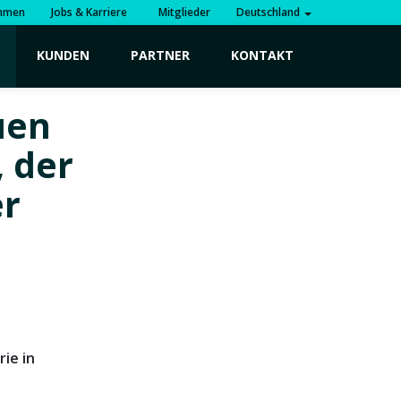
hmen
Jobs & Karriere
Mitglieder
Deutschland
KUNDEN
PARTNER
KONTAKT
uen
 der
er
ie in