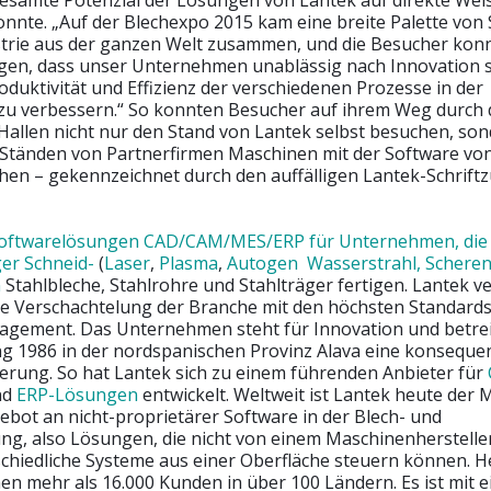
esamte Potenzial der Lösungen von Lantek auf direkte Wei
nnte. „Auf der Blechexpo 2015 kam eine breite Palette von
strie aus der ganzen Welt zusammen, und die Besucher konn
en, dass unser Unternehmen unablässig nach Innovation s
roduktivität und Effizienz der verschiedenen Prozesse in der
zu verbessern.“ So konnten Besucher auf ihrem Weg durch 
Hallen nicht nur den Stand von Lantek selbst besuchen, so
 Ständen von Partnerfirmen Maschinen mit der Software von
hen – gekennzeichnet durch den auffälligen Lantek-Schriftz
oftwarelösungen CAD/CAM/MES/ERP für Unternehmen, die
ger Schneid-
(
Laser
,
Plasma
,
Autogen
Wasserstrahl,
Schere
n
Stahlbleche, Stahlrohre und Stahlträger fertigen. Lantek ve
ste Verschachtelung der Branche mit den höchsten Standards
gement. Das Unternehmen steht für Innovation und betrei
g 1986 in der nordspanischen Provinz Alava eine konseque
ierung. So hat Lantek sich zu einem führenden Anbieter für
nd
ERP-Lösungen
entwickelt. Weltweit ist Lantek heute der
ebot an nicht-proprietärer Software in der Blech- und
ung, also Lösungen, die nicht von einem Maschinenherstell
chiedliche Systeme aus einer Oberfläche steuern können. H
n mehr als 16.000 Kunden in über 100 Ländern. Es ist mit 