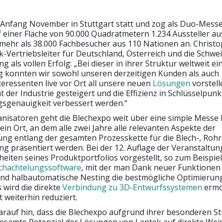
 Anfang November in Stuttgart statt und zog als Duo-Messe
 einer Fläche von 90.000 Quadratmetern 1.234 Aussteller au
mehr als 38.000 Fachbesucher aus 110 Nationen an. Christ
-Vertriebsleiter für Deutschland, Österreich und die Schwei
g als vollen Erfolg: „Bei dieser in ihrer Struktur weltweit ei
g konnten wir sowohl unseren derzeitigen Kunden als auch
teressenten live vor Ort all unsere neuen
Lösungen
vorstell
ät der Industrie gesteigert und die Effizienz in Schlüsselpun
sgenauigkeit verbessert werden.“
anisatoren geht die Blechexpo weit über eine simple Messe 
 ein Ort, an dem alle zwei Jahre alle relevanten Aspekte der
ung entlang der gesamten Prozesskette für die Blech-, Rohr
ng präsentiert werden. Bei der 12. Auflage der Veranstaltun
eiten seines Produktportfolios vorgestellt, so zum Beispiel
hachtelungssoftware
, mit der man Dank neuer Funktionen 
nd halbautomatische Nesting die bestmögliche Optimierung 
 wird die direkte
Verbindung zu 3D-Entwurfssystemen
ermö
t weiterhin reduziert.
arauf hin, dass die Blechexpo aufgrund ihrer besonderen S