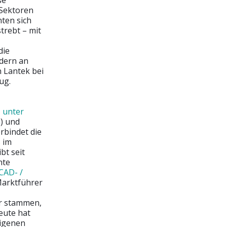
se
 Sektoren
ten sich
trebt – mit
die
ndern an
 Lantek bei
ug.
 unter
n
) und
rbindet die
 im
bt seit
nte
CAD- /
 Marktführer
er stammen,
eute hat
eigenen