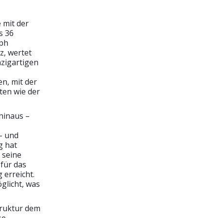
 mit der
s 36
oph
z, wertet
nzigartigen
en, mit der
kten wie der
hinaus –
- und
g hat
 seine
für das
erreicht.
glicht, was
truktur dem