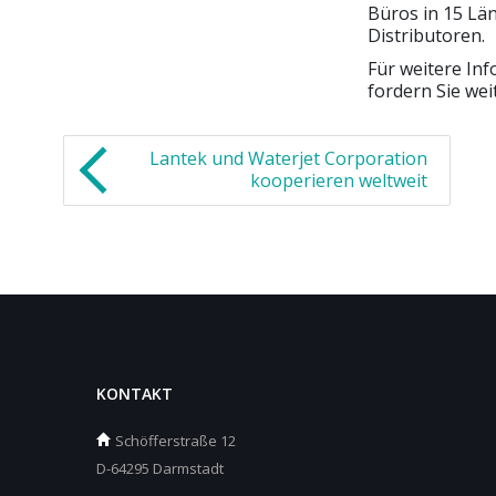
Büros in 15 Lä
Distributoren.
Für weitere In
fordern Sie wei
Lantek und Waterjet Corporation
kooperieren weltweit
KONTAKT
Schöfferstraße 12
D-64295 Darmstadt