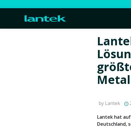
Lante
Lösun
größt
Metal
by Lantek
2
Lantek hat auf
Deutschland, s