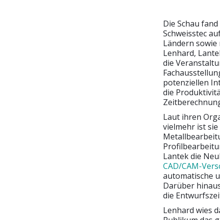
Die Schau fand
Schweisstec auf
Ländern sowie 
Lenhard, Lantek
die Veranstaltun
Fachausstellun
potenziellen In
die Produktivit
Zeitberechnung
Laut ihren Org
vielmehr ist sie
Metallbearbeit
Profilbearbeitu
Lantek die Neuh
CAD/CAM-Versc
automatische u
Darüber hinaus
die Entwurfszei
Lenhard wies d