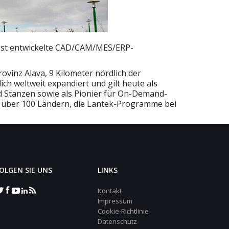
lbst entwickelte CAD/CAM/MES/ERP-
vinz Alava, 9 Kilometer nördlich der
h weltweit expandiert und gilt heute als
 Stanzen sowie als Pionier für On-Demand-
n über 100 Ländern, die Lantek-Programme bei
OLGEN SIE UNS
LINKS
Kontakt
Impressum
Cookie-Richtlinie
Datenschutz