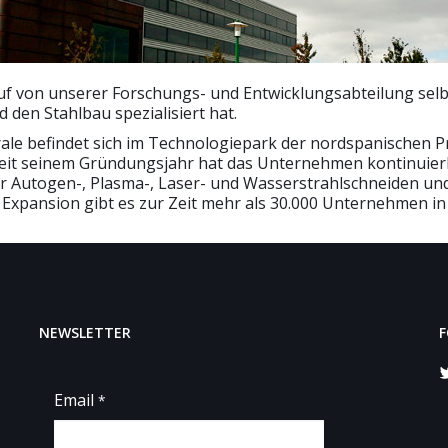
auf von unserer Forschungs- und Entwicklungsabteilung se
den Stahlbau spezialisiert hat.
ale befindet sich im Technologiepark der nordspanischen Pro
Seit seinem Gründungsjahr hat das Unternehmen kontinuierlic
 Autogen-, Plasma-, Laser- und Wasserstrahlschneiden und
 Expansion gibt es zur Zeit mehr als 30.000 Unternehmen i
NEWSLETTER
F