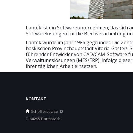
Lantek ist ein Softwareunternehmen, das sich 
Softwarelösungen für die Blechverarbeitung und 
Lantek wurde im Jahr 1986 gegründet. Die Zentr
baskischen Provinzhauptstadt Vitoria-Gasteiz. 
führender Entwickler von CAD/CAM-Software für
Verwaltungslösungen (MES/ERP). Infolge dieser
ihrer täglichen Arbeit einsetzen.
KONTAKT
Schöfferstraße 12
D-64295 Darmstadt