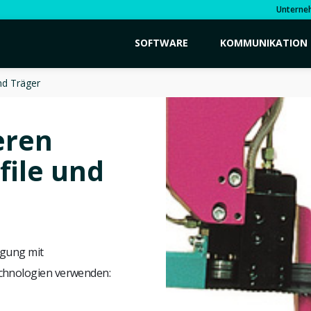
Unterne
SOFTWARE
KOMMUNIKATION
nd Träger
eren
file und
igung mit
echnologien verwenden: