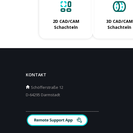
2D CAD/CAM
3D CAD/CAM
Schachteln
Schachteln
KONTAKT
Schöfferstraße 12
D-64295 Darmstadt
_________________________________________
_________________________________________