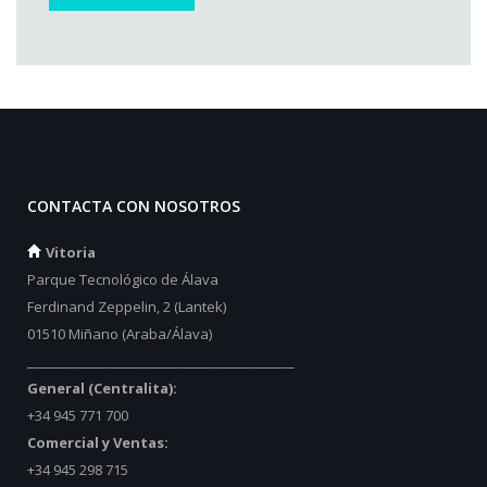
CONTACTA CON NOSOTROS
Vitoria
Parque Tecnológico de Álava
Ferdinand Zeppelin, 2 (Lantek)
01510 Miñano (Araba/Álava)
_________________________________________
General (Centralita):
+34 945 771 700
Comercial y Ventas:
+34 945 298 715