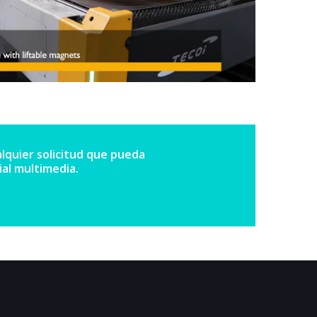
lquier solicitud que pueda
al multimedia.
.