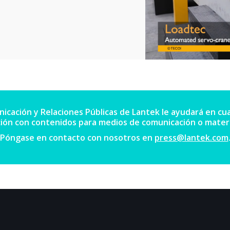
cación y Relaciones Públicas de Lantek le ayudará en cua
ción con contenidos para medios de comunicación o materi
Póngase en contacto con nosotros en
press@lantek.com