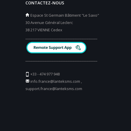
CONTACTEZ-NOUS
Espace St Germain Bâtiment "Le Saxo"
30 Avenue Général Leclerc
38 217 VIENNE Cedex
_________________________________________
_________________________________________
+33 - 474 977 948
info.france@lanteksms.com
,
support.france@lanteksms.com