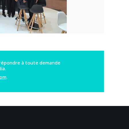
à répondre à toute demande
ia.
com
.