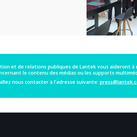
tion et de relations publiques de Lantek vous aideront 
ncernant le contenu des médias ou les supports multiméd
illez nous contacter à l'adresse suivante:
press@lantek.