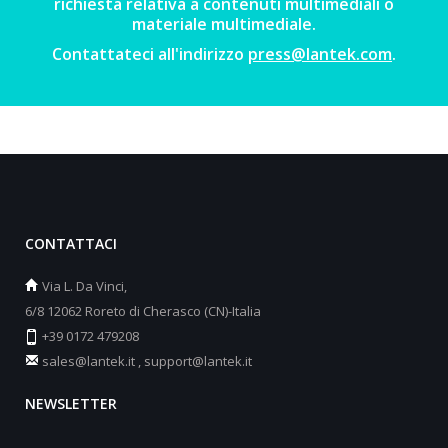
richiesta relativa a contenuti multimediali o
materiale multimediale.
Contattateci all'indirizzo
press@lantek.com
.
CONTATTACI
Via L. Da Vinci,
6/8 12062 Roreto di Cherasco (CN)-Italia
+39 0172 479208
sales@lantek.it
,
support@lantek.it
NEWSLETTER