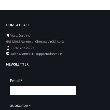
CONTATTACI
Via L. Da Vinci,
6/8 12062 Roreto di Cherasco (CN)-Italia
+39 0172 479208
sales@lantek.it
,
support@lantek.it
NEWSLETTER