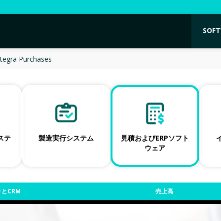
SOF
ntegra Purchases
ネステ
製造実行システム
見積およびERPソフト
ウェア
とCRM
売上高