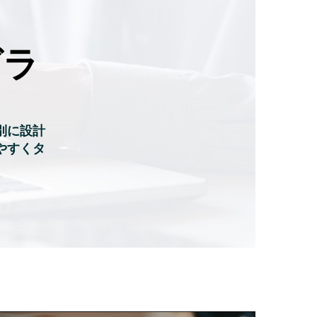
グラ
別に設計
やすくタ