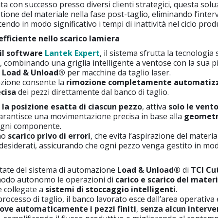
a con successo presso diversi clienti strategici, questa solu
tione del materiale nella fase post-taglio, eliminando l’inte
ndo in modo significativo i tempi di inattività nel ciclo prod
ficiente nello scarico lamiera
 il software
Lantek Expert
, il sistema sfrutta la tecnologia
, combinando una griglia intelligente a ventose con la sua 
e
Load & Unload®
per macchine da taglio laser.
zione consente la
rimozione completamente automatiz
cisa
dei pezzi direttamente dal banco di taglio.
a
la posizione esatta di ciascun pezzo
, attiva
solo le vent
arantisce una movimentazione precisa in base alla
geometr
ogni componente.
uno
scarico privo di errori
, che evita l’aspirazione del materia
ndesiderati, assicurando che ogni pezzo venga gestito in m
tate del sistema di automazione
Load & Unload®
di
TCI Cu
modo autonomo le operazioni di
carico e scarico del mater
 collegate a
sistemi di stoccaggio intelligenti
.
rocesso di taglio, il banco lavorato esce dall’area operativa 
ove automaticamente i pezzi finiti
,
senza alcun interve