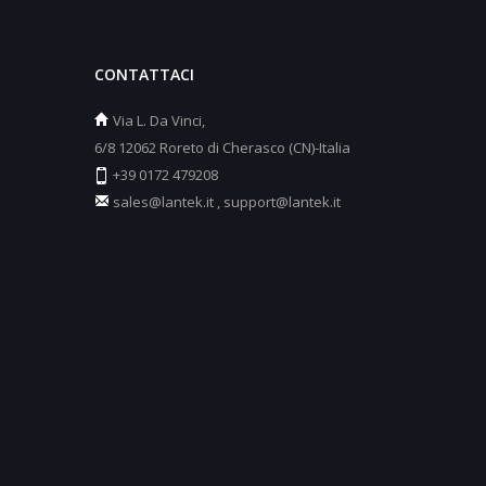
CONTATTACI
Via L. Da Vinci,
6/8 12062 Roreto di Cherasco (CN)-Italia
+39 0172 479208
sales@lantek.it
,
support@lantek.it