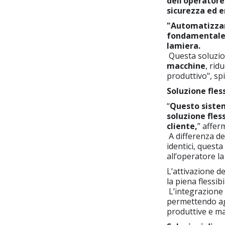
dell’operatore
sicurezza ed 
"Automatizzare
fondamentale p
lamiera.
Questa soluzio
macchine
, rid
produttivo", s
Soluzione fles
“
Questo sistem
soluzione fles
cliente,
” affe
A differenza de
identici, questa
all’operatore la
L’attivazione d
la piena flessi
L’integrazione
permettendo agl
produttive e mas