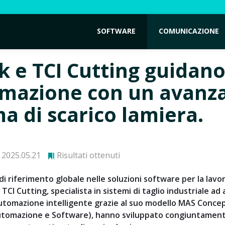
SOFTWARE
COMUNICAZIONE
k e TCI Cutting guidan
omazione con un avanz
a di scarico lamiera.
2025.05.21
Risultati ottenuti
i riferimento globale nelle soluzioni software per la lavo
 TCI Cutting, specialista in sistemi di taglio industriale ad 
utomazione intelligente grazie al suo modello MAS Conc
Automazione e Software), hanno sviluppato congiuntamen