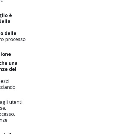
po
glio è
della
zo delle
tero processo
zione
nche una
nze del
pezzi
asciando
gli utenti
se.
ocesso,
enze