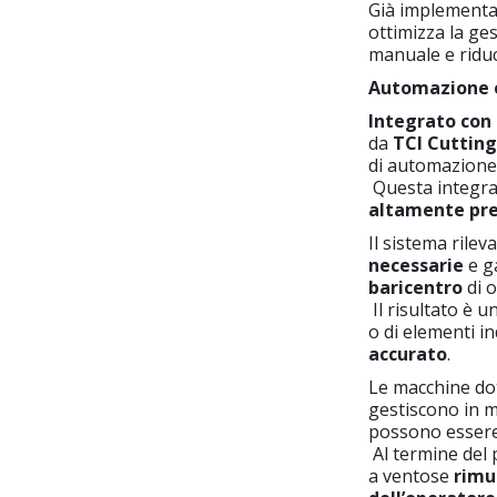
Già implementat
ottimizza la ges
manuale e riduce
Automazione ef
Integrato con
da
TCI Cutting
di automazion
Questa integra
altamente pre
Il sistema rilev
necessarie
e g
baricentro
di 
Il risultato è 
o di elementi i
accurato
.
Le macchine do
gestiscono in 
possono essere
Al termine del p
a ventose
rimu