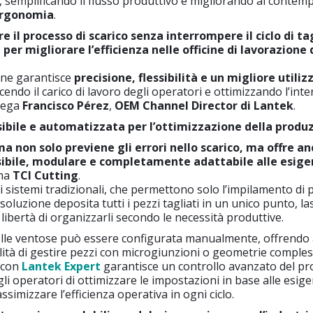
, semplificando il flusso produttivo e migliorando al contem
ergonomia
.
 il processo di scarico senza interrompere il ciclo di ta
er migliorare l’efficienza nelle officine di lavorazione 
ne garantisce
precisione, flessibilità e un migliore utiliz
ucendo il carico di lavoro degli operatori e ottimizzando l’in
piega
Francisco Pérez
,
OEM Channel Director di Lantek
.
sibile e automatizzata per l’ottimizzazione della produ
a non solo previene gli errori nello scarico, ma offre a
sibile, modulare e completamente adattabile alle esige
rma
TCI Cutting
.
i sistemi tradizionali, che permettono solo l’impilamento di 
 soluzione deposita tutti i pezzi tagliati in un unico punto, l
 libertà di organizzarli secondo le necessità produttive.
elle ventose può essere configurata manualmente, offrendo a
bilità di gestire pezzi con microgiunzioni o geometrie comples
 con
Lantek Expert
garantisce un controllo avanzato del pr
i operatori di ottimizzare le impostazioni in base alle esig
simizzare l’efficienza operativa in ogni ciclo.