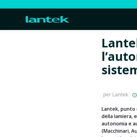
Lante
l’aut
sistem
per Lantek
Lantek, punto d
della lamiera, e
autonomia e a
(Macchinari, 