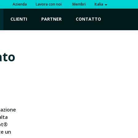
Azienda
Lavora con noi
Membri
Italia
CLIENTI
PARTNER
CONTATTO
o
ato
razione
alta
ept®
te un