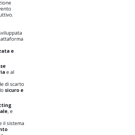
zione
rvento
uttivo.
 sviluppata
piattaforma
zata e
ose
ia
e al
le di scarto
odo
sicuro e
tting
iale
, e
e il sistema
nto