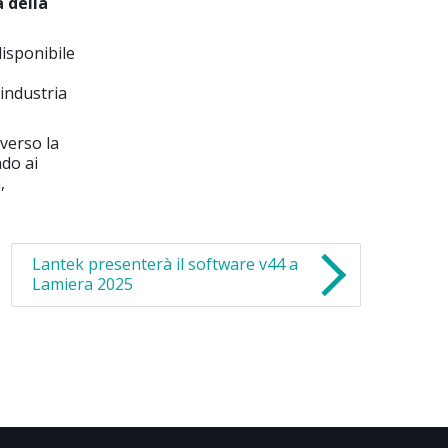
a della
isponibile
industria
verso la
ndo ai
,
Lantek presenterà il software v44 a
Lamiera 2025