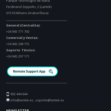
Parque Tecnológico de Álava
Ferdinand Zeppelin, 2 (Lantek)
01510 Miñano (Araba/Álava)
_________________________________________
General (Centralita):
+34 945 771 700
Comercial y Ventas:
+34 945 298 715
Soporte Técnico:
+34 945 297 171
_________________________________________
902 444 644
info@lantek.es
,
soporte@lantek.es
NEWSLETTER