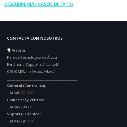
DESCÚBRE MÁS CASOS DE ÉXITO
CONTACTA CON NOSOTROS
Vitoria
Parque Tecnológico de Álava
Ferdinand Zeppelin, 2 (Lantek)
01510 Miñano (Araba/Álava)
_________________________________________
General (Centralita):
+34 945 771 700
Comercial y Ventas:
+34 945 298 715
Soporte Técnico:
+34 945 297 171