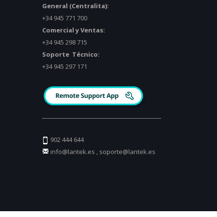
General (Centralita):
+34 945 771 700
Comercial y Ventas:
+34 945 298 715
Soporte Técnico:
+34 945 297 171
_________________________________________
902 444 644
info@lantek.es
,
soporte@lantek.es