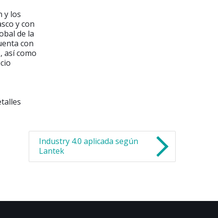
 y los
asco y con
obal de la
uenta con
s, así como
cio
etalles
Industry 4.0 aplicada según
Lantek