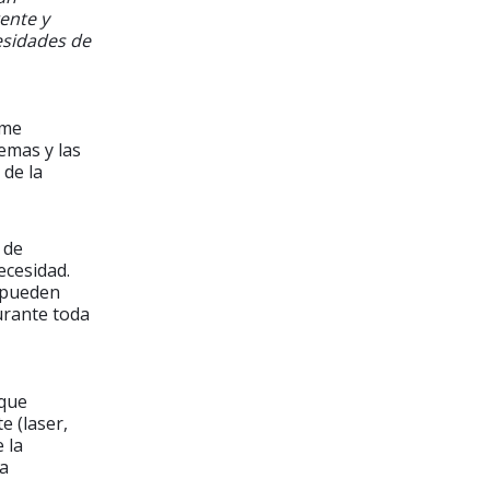
ente y
esidades de
rme
lemas y las
 de la
 de
ecesidad.
, pueden
durante toda
 que
e (laser,
 la
la