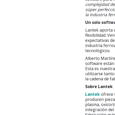
complejidad de
súper perfecci
la industria fer
Un solo softwa
Lantek aporta 
flexibilidad. V
expectativas de
industria ferr
tecnológicos.
Alberto Martíne
software están
Esta es nuestra
utilizarse tant
la cadena de fab
Sobre Lantek
Lantek
ofrece 
producen piezas
plasma, oxicort
integración del
fabricación más