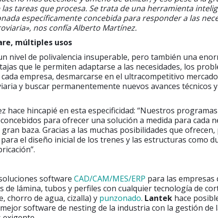
 las tareas que procesa.
Se trata de una herramienta intelig
onada específicamente concebida para responder a las nec
roviaria», nos confía Alberto Martínez.
re, múltiples usos
un nivel de polivalencia insuperable, pero también una eno
entajas que le permiten adaptarse a las necesidades, los prob
 cada empresa, desmarcarse en el ultracompetitivo mercado
oviaria y buscar permanentemente nuevos avances técnicos y
z hace hincapié en esta especificidad: “Nuestros programas
 concebidos para ofrecer una solución a medida para cada n
 gran baza. Gracias a las muchas posibilidades que ofrecen
o para el diseño inicial de los trenes y las estructuras como 
ricación”.
soluciones software
CAD/CAM/MES/ERP
para las empresas
 de lámina, tubos y perfiles con cualquier tecnología de cort
e, chorro de agua, cizalla) y
punzonado
.
Lantek
hace posible
 mejor software de nesting de la industria con la gestión de 
 exigente.