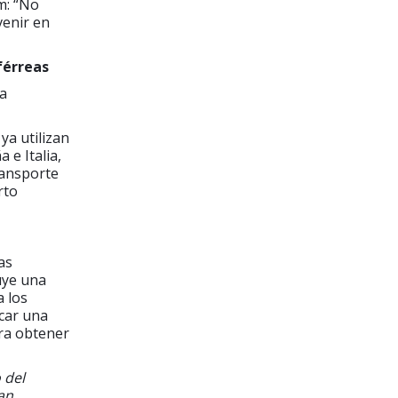
m: “No
venir en
férreas
na
ya utilizan
 e Italia,
ransporte
rto
as
uye una
a los
icar una
ara obtener
 del
an