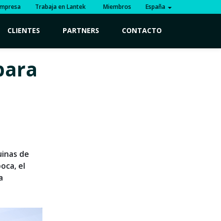
mpresa
Trabaja en Lantek
Miembros
España
CLIENTES
PARTNERS
CONTACTO
para
uinas de
oca, el
a