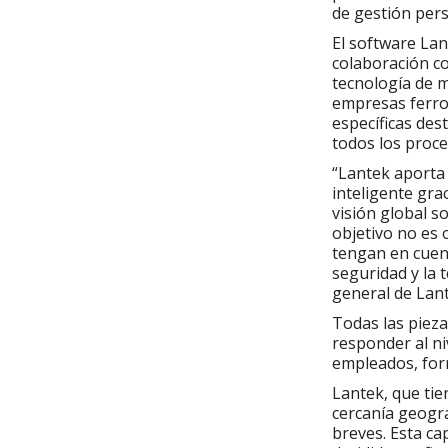
de gestión per
El software Lan
colaboración co
tecnología de 
empresas ferrov
específicas des
todos los proce
“Lantek aporta 
inteligente gra
visión global s
objetivo no es 
tengan en cuent
seguridad y la 
general de Lant
Todas las piez
responder al ni
empleados, forma
Lantek, que tie
cercanía geográ
breves. Esta c