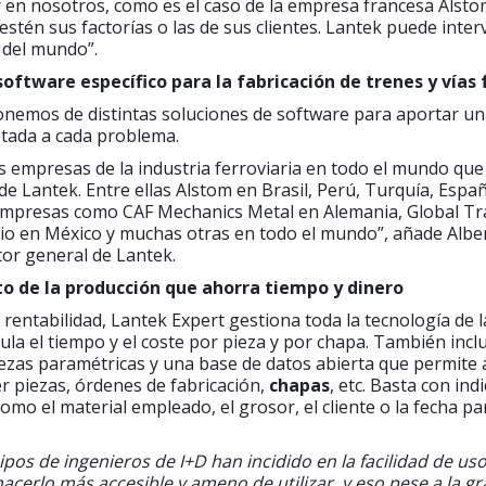
r en nosotros, como es el caso de la empresa francesa Alsto
stén sus factorías o las de sus clientes. Lantek puede inter
 del mundo”.
ftware específico para la fabricación de trenes y vías 
onemos de distintas soluciones de software para aportar u
tada a cada problema.
 empresas de la industria ferroviaria en todo el mundo que 
e Lantek. Entre ellas Alstom en Brasil, Perú, Turquía, España
mpresas como CAF Mechanics Metal en Alemania, Global T
cio en México y muchas otras en todo el mundo”, añade Albe
tor general de Lantek.
o de la producción que ahorra tiempo y dinero
 rentabilidad, Lantek Expert gestiona toda la tecnología de l
ula el tiempo y el coste por pieza y por chapa. También incl
iezas paramétricas y una base de datos abierta que permite 
r piezas, órdenes de fabricación,
chapas
, etc. Basta con ind
como el material empleado, el grosor, el cliente o la fecha p
pos de ingenieros de I+D han incidido en la facilidad de uso
acerlo más accesible y ameno de utilizar, y eso pese a la gr