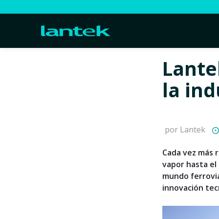
Lante
la ind
por Lantek
Cada vez más r
vapor hasta el
mundo ferrovia
innovación tec