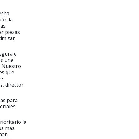
echa
ión la
las
ar piezas
timizar
segura e
os una
. Nuestro
ces que
de
z, director
das para
eriales
ioritario la
zos más
 han