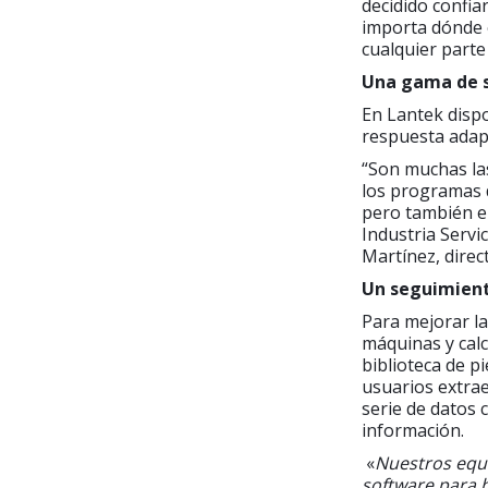
decidido confia
importa dónde e
cualquier parte
Una gama de so
En Lantek disp
respuesta adap
“Son muchas las
los programas d
pero también e
Industria Servi
Martínez, direc
Un seguimient
Para mejorar la
máquinas y calc
biblioteca de p
usuarios extrae
serie de datos 
información.
«
Nuestros equi
software para h