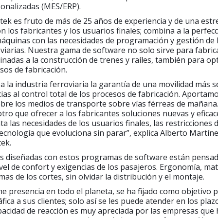
sonalizadas (MES/ERP).
tek es fruto de más de 25 años de experiencia y de una estr
n los fabricantes y los usuarios finales; combina a la perfecc
máquinas con las necesidades de programación y gestión de 
iarias. Nuestra gama de software no solo sirve para fabric
tinadas a la construcción de trenes y raíles, también para op
sos de fabricación.
a la industria ferroviaria la garantía de una movilidad más 
cias al control total de los procesos de fabricación. Aportam
obre los medios de transporte sobre vías férreas de mañana
otro que ofrecer a los fabricantes soluciones nuevas y efica
a las necesidades de los usuarios finales, las restricciones 
tecnología que evoluciona sin parar”, explica Alberto Martíne
ek.
as diseñadas con estos programas de software están pensa
vel de confort y exigencias de los pasajeros. Ergonomía, mat
s de los cortes, sin olvidar la distribución y el montaje.
ne presencia en todo el planeta, se ha fijado como objetivo pr
fica a sus clientes; solo así se les puede atender en los pla
apacidad de reacción es muy apreciada por las empresas que