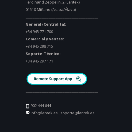
Ferdinand Zeppelin, 2 (Lantek)
01510 Miñano (Araba/Álava)
_________________________________________
General (Centralita):
+34 945 771 700
Comercial y Ventas:
+34 945 298 715
Soporte Técnico:
+34 945 297 171
_________________________________________
902 444 644
info@lantek.es
,
soporte@lantek.es