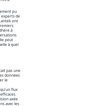
alement pu
7 experts de
 Lantek ont
premiers
adhéré à
versations
lle peut
elle à quel
tait pas une
 les données
er le
qu’un flux
efficaces.
cision axée
ons avec les