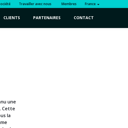
Société
Travailler avec nous
Membres
France
CLIENTS
PARTENAIRES
CONTACT
onnu une
. Cette
us la
amme