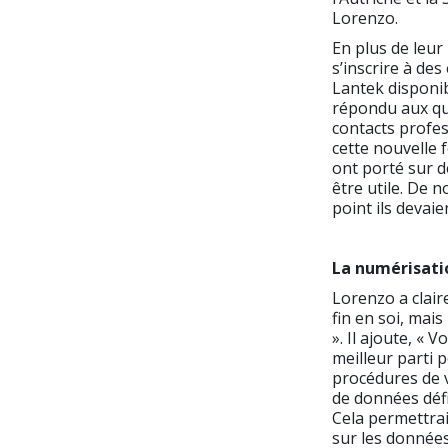
Lorenzo.
En plus de leur
s’inscrire à de
Lantek disponib
répondu aux que
contacts profes
cette nouvelle 
ont porté sur d
être utile. De n
point ils devai
La numérisatio
Lorenzo a clair
fin en soi, mai
». Il ajoute, « 
meilleur parti 
procédures de v
de données défi
Cela permettrai
sur les données 