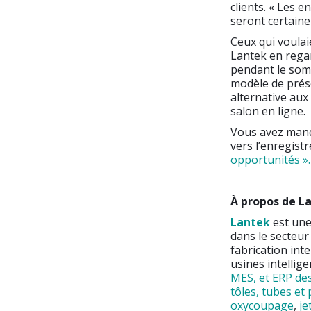
clients. « Les e
seront certaine
Ceux qui voulai
Lantek en regar
pendant le som
modèle de prése
alternative aux 
salon en ligne.
Vous avez manqu
vers l’enregist
opportunités ».
À propos de L
Lantek
est une
dans le secteur 
fabrication inte
usines intellig
MES, et ERP des
tôles, tubes et 
oxycoupage
,
je