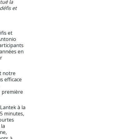
tué la
défis et
fis et
Antonio
rticipants
s années en
r
t notre
s efficace
n
e première
 Lantek à la
15 minutes,
ourtes
 la
ne,
ents à