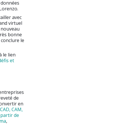
rs données
 Lorenzo.
ailler avec
and virtuel
t nouveau
très bonne
 conclure le
 le lien
éfis et
entreprises
breveté de
convertir en
CAD, CAM,
partir de
sma
,