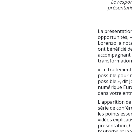
Le respon
présentatio
La présentation 
opportunités, »
Lorenzo, a nota
ont bénéficié d
accompagnant le
transformation
« Le traitement
possible pour n
possible », dit
numérique EuroB
dans votre entre
L’apparition de
série de confér
les points esse
vidéos explicat
présentation, C
l’Autriche et l