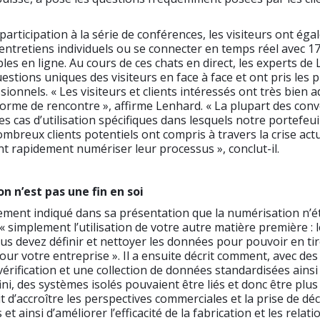
 participation à la série de conférences, les visiteurs ont ég
s entretiens individuels ou se connecter en temps réel avec 1
les en ligne. Au cours de ces chats en direct, les experts de
stions uniques des visiteurs en face à face et ont pris les 
sionnels. « Les visiteurs et clients intéressés ont très bien 
forme de rencontre », affirme Lenhard. « La plupart des con
es cas d’utilisation spécifiques dans lesquels notre portefeui
ombreux clients potentiels ont compris à travers la crise actu
ent rapidement numériser leur processus », conclut-il.
n n’est pas une fin en soi
ement indiqué dans sa présentation que la numérisation n’é
s « simplement l’utilisation de votre autre matière première :
Vous devez définir et nettoyer les données pour pouvoir en tir
pour votre entreprise ». Il a ensuite décrit comment, avec des
érification et une collection de données standardisées ainsi 
ni, des systèmes isolés pouvaient être liés et donc être plus 
t d’accroître les perspectives commerciales et la prise de dé
et ainsi d’améliorer l’efficacité de la fabrication et les relati