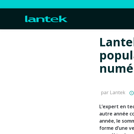
Lante
popul
numér
par Lantek
L’expert en te
autre année co
année, le somm
forme d’une ve