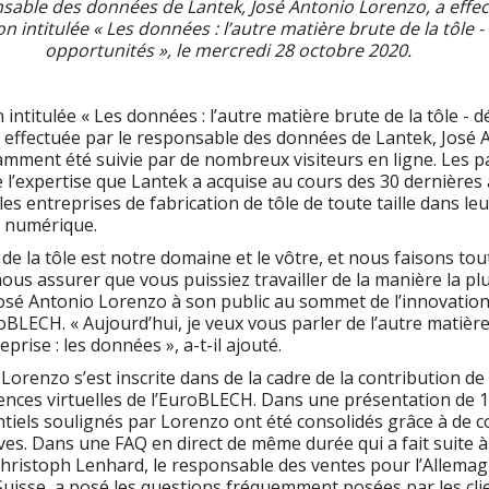
sable des données de Lantek, José Antonio Lorenzo, a effec
n intitulée « Les données : l’autre matière brute de la tôle - 
opportunités », le mercredi 28 octobre 2020.
intitulée « Les données : l’autre matière brute de la tôle - dé
 effectuée par le responsable des données de Lantek, José 
mment été suivie par de nombreux visiteurs en ligne. Les pa
e l’expertise que Lantek a acquise au cours des 30 dernière
s entreprises de fabrication de tôle de toute taille dans leu
 numérique.
 de la tôle est notre domaine et le vôtre, et nous faisons tou
ous assurer que vous puissiez travailler de la manière la plu
 José Antonio Lorenzo à son public au sommet de l’innovatio
LECH. « Aujourd’hui, je veux vous parler de l’autre matièr
prise : les données », a-t-il ajouté.
 Lorenzo s’est inscrite dans de la cadre de la contribution de
ences virtuelles de l’EuroBLECH. Dans une présentation de 
ntiels soulignés par Lorenzo ont été consolidés grâce à de c
ives. Dans une FAQ en direct de même durée qui a fait suite à
hristoph Lenhard, le responsable des ventes pour l’Allemag
a Suisse, a posé les questions fréquemment posées par les cli