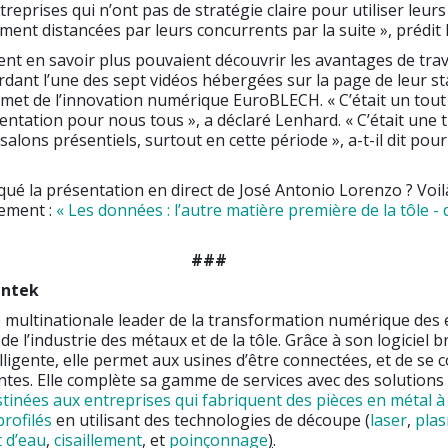
ntreprises qui n’ont pas de stratégie claire pour utiliser leu
ment distancées par leurs concurrents par la suite », prédit
ent en savoir plus pouvaient découvrir les avantages de trav
dant l’une des sept vidéos hébergées sur la page de leur st
met de l’innovation numérique EuroBLECH. « C’était un tou
ntation pour nous tous », a déclaré Lenhard. « C’était une 
salons présentiels, surtout en cette période », a-t-il dit pour
é la présentation en direct de José Antonio Lorenzo ? Voilà
rement :
« Les données : l’autre matière première de la tôle - d
###
antek
 multinationale leader de la transformation numérique des 
de l’industrie des métaux et de la tôle. Grâce à son logiciel 
lligente, elle permet aux usines d’être connectées, et de se 
entes. Elle complète sa gamme de services avec des solutions
tinées aux entreprises qui fabriquent des pièces en métal à 
profilés
en utilisant des technologies de découpe (
laser
,
pla
t d’eau
,
cisaillement
, et
poinçonnage
)
.