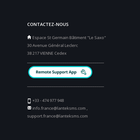
CONTACTEZ-NOUS
Espace St Germain Bâtiment "Le Saxo"
30 Avenue Général Leclerc
38 217 VIENNE Cedex
_________________________________________
_________________________________________
+33 - 474 977 948
info.france@lanteksms.com
,
support.france@lanteksms.com