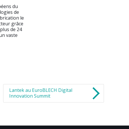
péens du
logies de
brication le
cteur grâce
 plus de 24
 un vaste
Lantek au EuroBLECH Digital
Innovation Summit