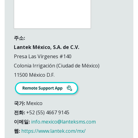
주소:
Lantek México, S.A. de C.V.
Presa Las Vírgenes #140
Colonia Irrigación (Ciudad de México)
11500 México D.F.
국가:
Mexico
전화:
+52 (55) 4667 9145
이메일:
info.mexico@lanteksms.com
웹:
https://www.lantek.com/mx/