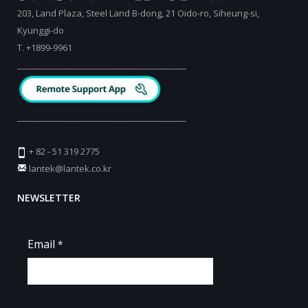
203, Land Plaza, Steel Land B-dong, 21 Oido-ro, Siheung-si,
Kyunggi-do
T.
+
1899-9961
_________________________________________
_________________________________________
+ 82 - 51 319 2775
lantek@lantek.co.kr
NEWSLETTER