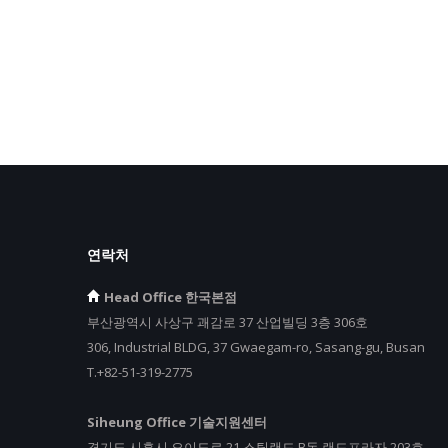
연락처
Head Office 한국본점
부산광역시 사상구 괘감로 37 산업빌딩 3층 306호
306, Industrial BLDG, 37 Gwaegam-ro, Sasang-gu, Busan
T.+82-51-319-2775
Siheung Office 기술지원센터
경기도 시흥시 오이도로 21 스틸랜드 B동 랜드프라자 203호