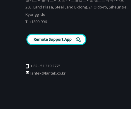
203, Land Plaza, Steel Land B-dong, 21 Oido-ro, Siheung-si,
Kyunggi-do
T.
+
1899-9961
_________________________________________
_________________________________________
+ 82 - 51 319 2775
lantek@lantek.co.kr