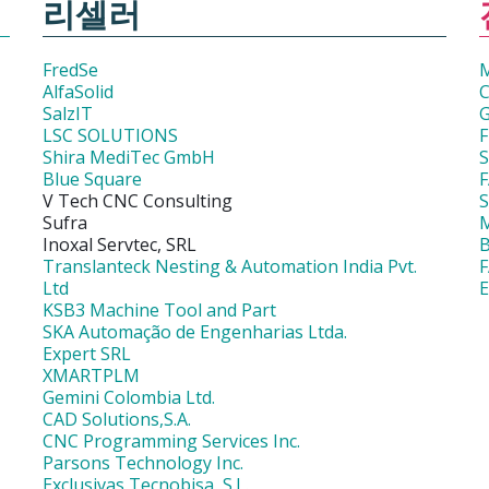
리셀러
FredSe
M
AlfaSolid
C
SalzIT
G
LSC SOLUTIONS
F
Shira MediTec GmbH
Blue Square
F
V Tech CNC Consulting
Sufra
Inoxal Servtec, SRL
Translanteck Nesting & Automation India Pvt.
Ltd
KSB3 Machine Tool and Part
SKA Automação de Engenharias Ltda.
Expert SRL
XMARTPLM
Gemini Colombia Ltd.
CAD Solutions,S.A.
CNC Programming Services Inc.
Parsons Technology Inc.
Exclusivas Tecnobisa, S.L.